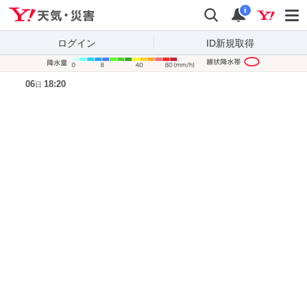
Yahoo!天気・災害
検索
通知
i
ログイン
ID新規取得
降水量凡
06
18:20
日