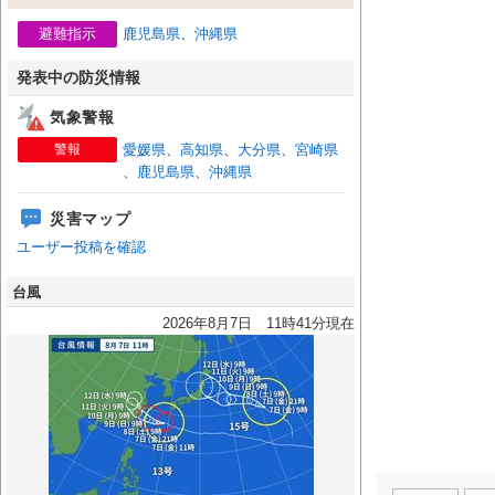
避難指示
鹿児島県
、
沖縄県
発表中の防災情報
気象警報
警報
愛媛県
、
高知県
、
大分県
、
宮崎県
、
鹿児島県
、
沖縄県
災害マップ
ユーザー投稿を確認
台風
2026年8月7日 11時41分現在