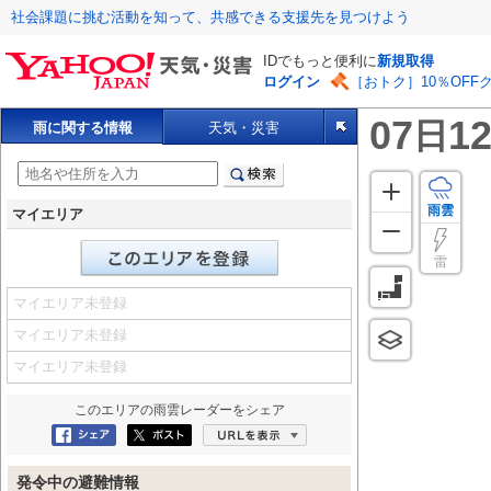
社会課題に挑む活動を知って、共感できる支援先を見つけよう
IDでもっと便利に
新規取得
ログイン
［おトク］10％OFF
07
12
日
雨に関する情報
天気・災害
雨雲
マイエリア
雷
マイエリア未登録
マイエリア未登録
マイエリア未登録
このエリアの
雨雲レーダー
をシェア
Facebookにシェア
ポスト
URLを表示
発令中の避難情報