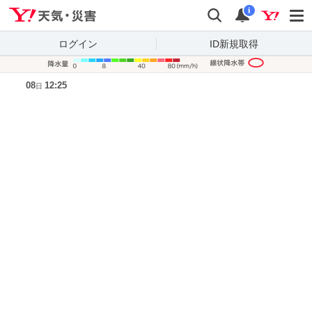
Yahoo!天気・災害
検索
通知
i
ログイン
ID新規取得
降水量凡
08
12:25
日