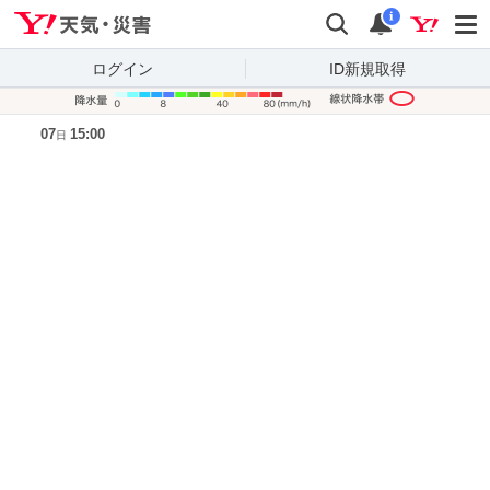
Yahoo!天気・災害
検索
通知
i
ログイン
ID新規取得
降水量凡
07
15:00
日