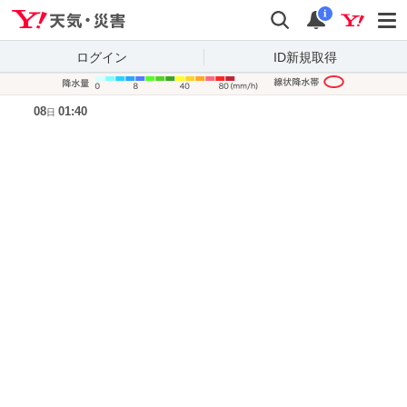
Yahoo!天気・災害
検索
通知
i
ログイン
ID新規取得
降水量凡
08
01:40
日