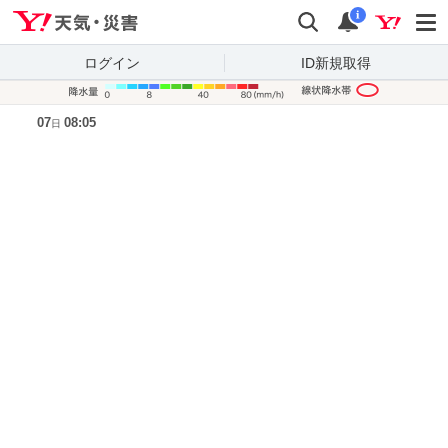
Yahoo!天気・災害
検索
通知
i
ログイン
ID新規取得
降水量凡
07
08:05
日