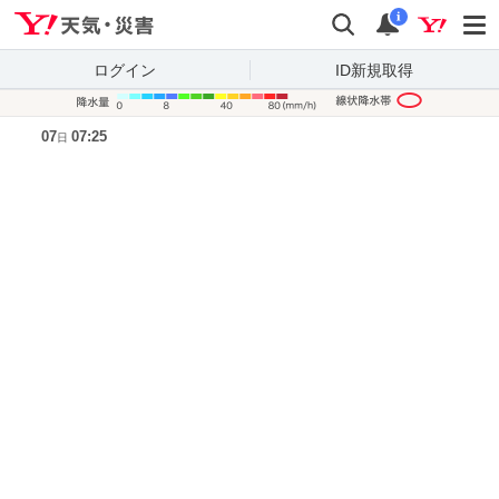
Yahoo!天気・災害
検索
通知
i
ログイン
ID新規取得
降水量凡
07
07:25
日