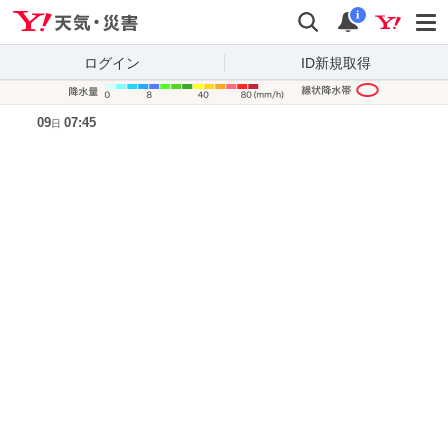
Yahoo!天気・災害
検索
通知
i
ログイン
ID新規取得
降水量凡
09
07:45
日