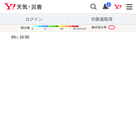
Yahoo!天気・災害
検索
通知
i
ログイン
ID新規取得
降水量凡
09
10:50
日