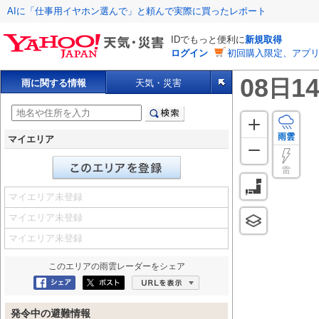
AIに「仕事用イヤホン選んで」と頼んで実際に買ったレポート
IDでもっと便利に
新規取得
ログイン
初回購入限定、アプ
08
14
日
雨に関する情報
天気・災害
雨雲
マイエリア
雷
マイエリア未登録
マイエリア未登録
マイエリア未登録
このエリアの
雨雲レーダー
をシェア
Facebookにシェア
ポスト
URLを表示
発令中の避難情報