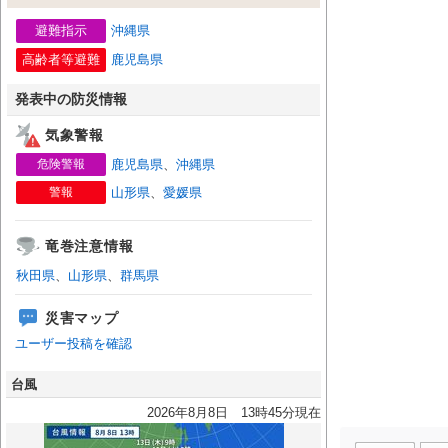
避難指示
沖縄県
高齢者等避難
鹿児島県
発表中の防災情報
気象警報
危険警報
鹿児島県
、
沖縄県
警報
山形県
、
愛媛県
竜巻注意情報
秋田県
、
山形県
、
群馬県
災害マップ
ユーザー投稿を確認
台風
2026年8月8日 13時45分現在