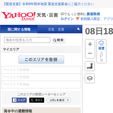
【緊急支援】令和8年熊本地震 緊急支援募金にご協力ください
IDでもっと便利に
新規取得
ログイン
初回購入限定、アプ
08
18
日
雨に関する情報
天気・災害
雨雲
マイエリア
雷
マイエリア未登録
マイエリア未登録
マイエリア未登録
このエリアの
雨雲レーダー
をシェア
Facebookにシェア
ポスト
URLを表示
発令中の避難情報