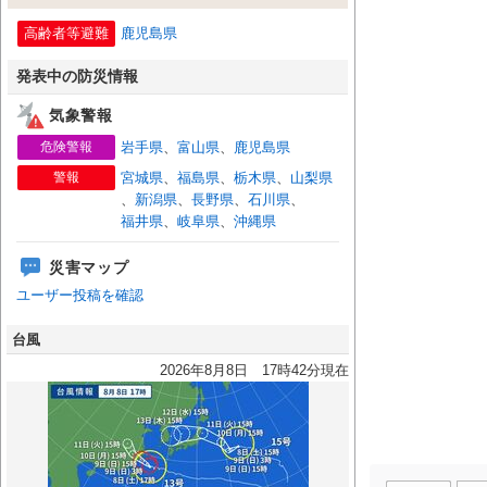
高齢者等避難
鹿児島県
発表中の防災情報
気象警報
危険警報
岩手県
、
富山県
、
鹿児島県
警報
宮城県
、
福島県
、
栃木県
、
山梨県
、
新潟県
、
長野県
、
石川県
、
福井県
、
岐阜県
、
沖縄県
災害マップ
ユーザー投稿を確認
台風
2026年8月8日 17時42分現在