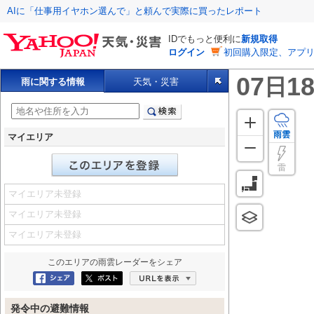
AIに「仕事用イヤホン選んで」と頼んで実際に買ったレポート
IDでもっと便利に
新規取得
ログイン
初回購入限定、アプ
07
18
日
雨に関する情報
天気・災害
雨雲
マイエリア
雷
マイエリア未登録
マイエリア未登録
マイエリア未登録
このエリアの
雨雲レーダー
をシェア
Facebookにシェア
ポスト
URLを表示
発令中の避難情報