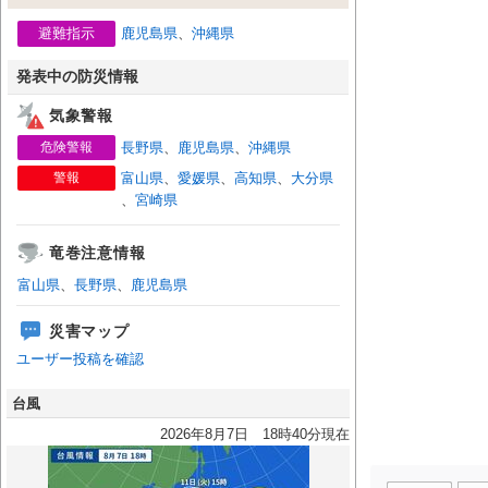
避難指示
鹿児島県
、
沖縄県
発表中の防災情報
気象警報
危険警報
長野県
、
鹿児島県
、
沖縄県
警報
富山県
、
愛媛県
、
高知県
、
大分県
、
宮崎県
竜巻注意情報
富山県
、
長野県
、
鹿児島県
災害マップ
ユーザー投稿を確認
台風
2026年8月7日 18時40分現在