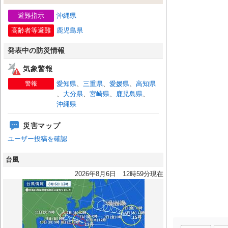
避難指示
沖縄県
高齢者等避難
鹿児島県
発表中の防災情報
気象警報
警報
愛知県
、
三重県
、
愛媛県
、
高知県
、
大分県
、
宮崎県
、
鹿児島県
、
沖縄県
災害マップ
ユーザー投稿を確認
台風
2026年8月6日 12時59分現在