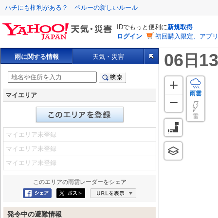
ハチにも権利がある？ ペルーの新しいルール
IDでもっと便利に
新規取得
ログイン
初回購入限定、アプ
06
13
日
雨に関する情報
天気・災害
雨雲
マイエリア
雷
マイエリア未登録
マイエリア未登録
マイエリア未登録
このエリアの
雨雲レーダー
をシェア
Facebookにシェア
ポスト
URLを表示
発令中の避難情報