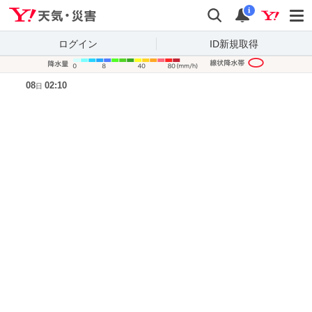
Yahoo!天気・災害
検索
通知
i
ログイン
ID新規取得
降水量凡
08
02:10
日