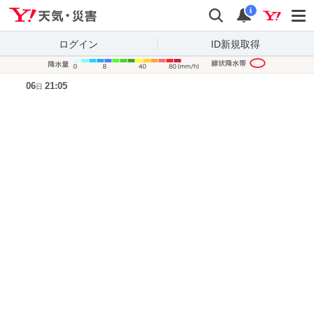
Yahoo!天気・災害
検索
通知
i
ログイン
ID新規取得
降水量凡
06
21:05
日