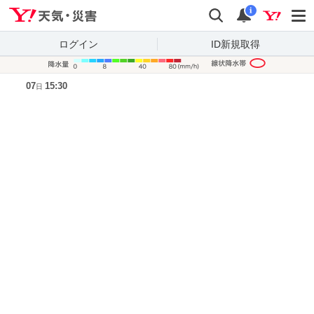
Yahoo!天気・災害
検索
通知
i
ログイン
ID新規取得
降水量凡
07
15:30
日