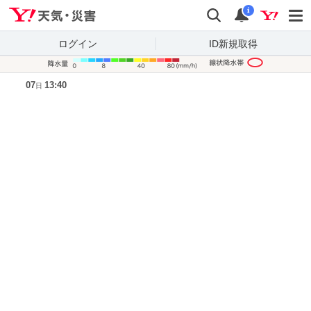
Yahoo!天気・災害
検索
通知
i
ログイン
ID新規取得
降水量凡
07
13:40
日