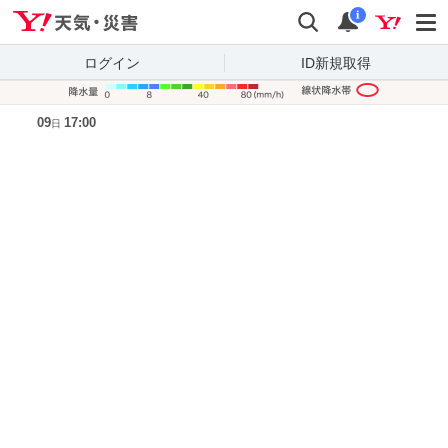
Yahoo!天気・災害
検索
通知
i
ログイン
ID新規取得
降水量凡
09
17:00
日