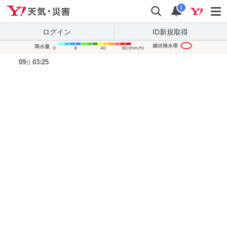
Yahoo!天気・災害
検索
通知
i
ログイン
ID新規取得
降水量凡
09
03:25
日