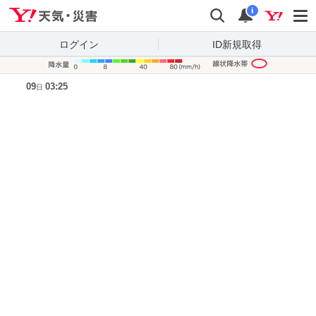
Yahoo!天気・災害
検索
通知
i
ログイン
ID新規取得
降水量凡
09
03:25
日