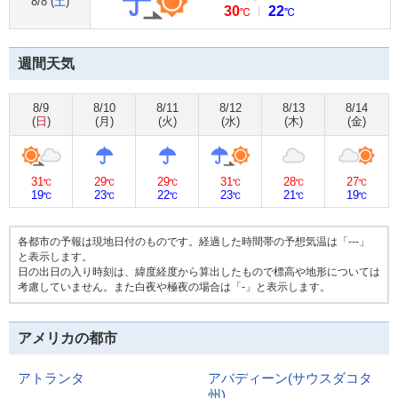
8/8 (
土
)
30
22
℃
℃
週間天気
8/9
8/10
8/11
8/12
8/13
8/14
(
日
)
(
月
)
(
火
)
(
水
)
(
木
)
(
金
)
31
29
29
31
28
27
℃
℃
℃
℃
℃
℃
19
23
22
23
21
19
℃
℃
℃
℃
℃
℃
各都市の予報は現地日付のものです。経過した時間帯の予想気温は「---」
と表示します。
日の出日の入り時刻は、緯度経度から算出したもので標高や地形については
考慮していません。また白夜や極夜の場合は「-」と表示します。
アメリカの都市
アトランタ
アバディーン(サウスダコタ
州)