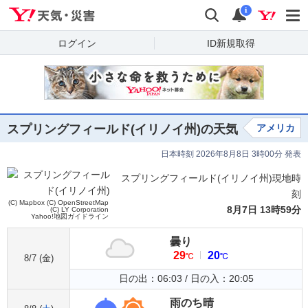
Yahoo!天気・災害
検索
通知
i
ログイン
ID新規取得
スプリングフィールド(イリノイ州)の天気
アメリカ
日本時刻 2026年8月8日 3時00分 発表
スプリングフィールド(イリノイ州)現地時
刻
(C) Mapbox
(C) OpenStreetMap
8月7日 13時59分
(C) LY Corporation
Yahoo!地図ガイドライン
曇り
29
20
℃
℃
8/7 (
金
)
日の出：06:03 / 日の入：20:05
雨のち晴