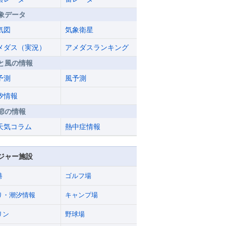
象データ
気図
気象衛星
メダス（実況）
アメダスランキング
と風の情報
予測
風予測
汐情報
節の情報
天気コラム
熱中症情報
ジャー施設
港
ゴルフ場
り・潮汐情報
キャンプ場
リン
野球場