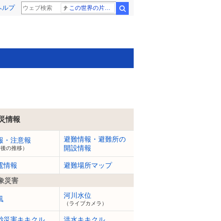
ヘルプ
この世界の片隅に
検索
災情報
避難情報・避難所の
報・注意報
開設情報
今後の推移）
電情報
避難場所マップ
象災害
河川水位
風
（ライブカメラ）
砂災害キキクル
洪水キキクル