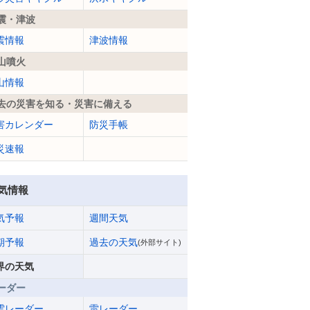
震・津波
震情報
津波情報
山噴火
山情報
去の災害を知る・災害に備える
害カレンダー
防災手帳
災速報
気情報
気予報
週間天気
期予報
過去の天気
(外部サイト)
界の天気
ーダー
雲レーダー
雷レーダー