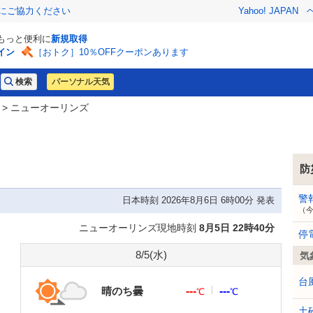
金にご協力ください
Yahoo! JAPAN
でもっと便利に
新規取得
イン
［おトク］10％OFFクーポンあります
パーソナル天気
> ニューオーリンズ
防
警
日本時刻 2026年8月6日 6時00分 発表
（
ニューオーリンズ現地時刻
8月5日 22時40分
停
8/5(
水
)
気
台
晴のち曇
---
---
℃
℃
土