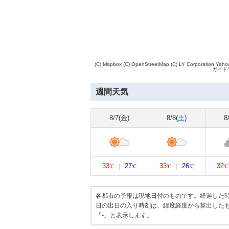
(C) Mapbox
(C) OpenStreetMap
(C) LY Corporation
Yah
ガイド
週間天気
8/7(
金
)
8/8(
土
)
8
33
27
33
26
32
℃
℃
℃
℃
℃
各都市の予報は現地日付のものです。経過した時間
日の出日の入り時刻は、緯度経度から算出した
「-」と表示します。