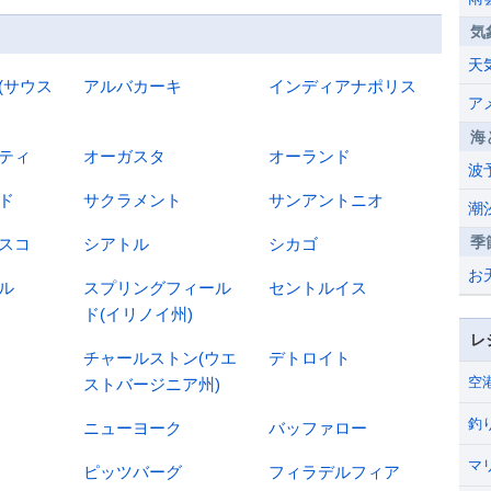
気
天
(サウス
アルバカーキ
インディアナポリス
ア
海
ティ
オーガスタ
オーランド
波
ド
サクラメント
サンアントニオ
潮
季
スコ
シアトル
シカゴ
お
ル
スプリングフィール
セントルイス
ド(イリノイ州)
レ
チャールストン(ウエ
デトロイト
空
ストバージニア州)
釣
ニューヨーク
バッファロー
マ
ピッツバーグ
フィラデルフィア