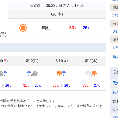
日の出：06:23 / 日の入：19:51
地
8/6(
木
)
地
火
晴れ
33
26
℃
℃
火
oo!地図
ライン
過
災
防
/9(
日
)
8/10(
月
)
8/11(
火
)
8/12(
水
)
天
天
26
31
26
33
26
33
27
℃
℃
℃
℃
℃
℃
℃
長
帯の予想気温は「---」 と表示します。
世
もので標高や地形については考慮していません。また白夜や極夜の場合は
レ
雨