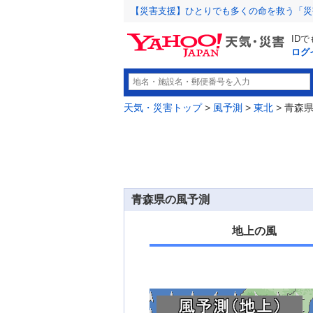
【災害支援】ひとりでも多くの命を救う「災
ID
ログ
天気・災害トップ
>
風予測
>
東北
> 青森
青森県の風予測
地上の風