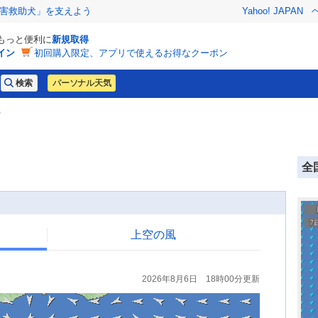
害救助犬」を支えよう
Yahoo! JAPAN
でもっと便利に
新規取得
イン
初回購入限定、アプリで使えるお得なクーポン
パーソナル天気
県
全
上空の風
2026年8月6日 18時00分更新