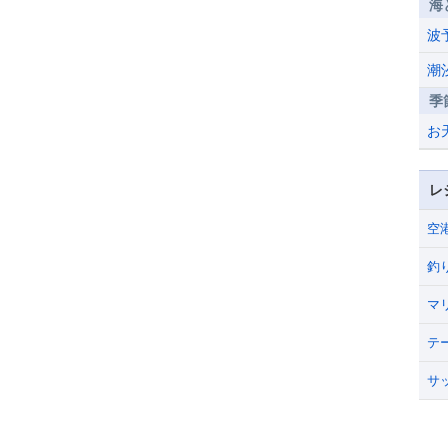
海
波
潮
季
お
レ
空
釣
マ
テ
サ