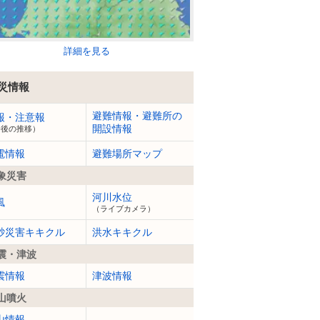
詳細を見る
災情報
避難情報・避難所の
報・注意報
開設情報
今後の推移）
電情報
避難場所マップ
象災害
河川水位
風
（ライブカメラ）
砂災害キキクル
洪水キキクル
震・津波
震情報
津波情報
山噴火
山情報