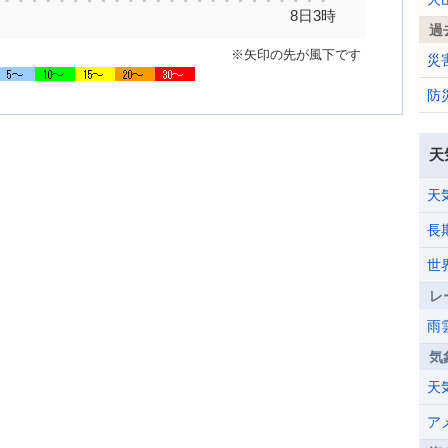
8日3時
過
※矢印の先が風下です
災
防
天
天
長
世
レ
雨
気
天
ア