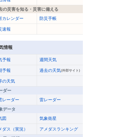
去の災害を知る・災害に備える
害カレンダー
防災手帳
災速報
気情報
気予報
週間天気
期予報
過去の天気
(外部サイト)
界の天気
ーダー
雲レーダー
雷レーダー
象データ
気図
気象衛星
メダス（実況）
アメダスランキング