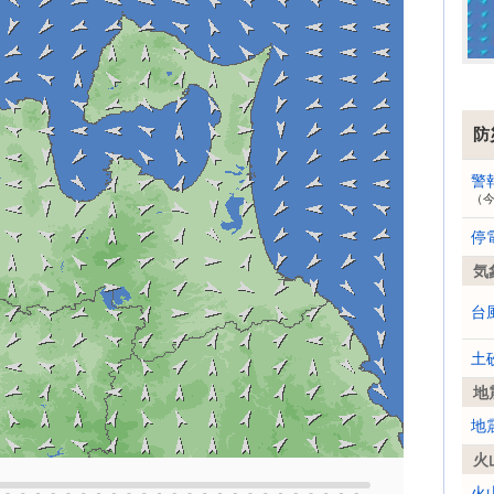
防
警
（
停
気
台
土
地
地
火
火