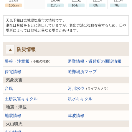
23:09
20:46
21:32
22:14
22:54
150cm
117cm
104cm
89cm
76cm
天気予報は宮城県塩竈市の情報です。
潮名は月齢をもとに算出していますが、算出方法は複数存在するため、日や
場所によっては他社と異なる場合があります。
防災情報
警報・注意報
避難情報・避難所の開設情報
（今後の推移）
停電情報
避難場所マップ
気象災害
台風
河川水位
（ライブカメラ）
土砂災害キキクル
洪水キキクル
地震・津波
地震情報
津波情報
火山噴火