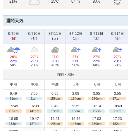
21時
25℃
0mm
90%
2m/s
週間天気
8月9日
8月10日
8月11日
8月12日
8月13日
8月14日
(
日
)
(
月
)
(
火
)
(
水
)
(
木
)
(
金
)
28℃
27℃
27℃
27℃
27℃
27℃
22℃
21℃
20℃
21℃
22℃
23℃
50%
20%
40%
50%
60%
60%
時刻・潮位
中潮
中潮
中潮
大潮
大潮
大潮
6:49
7:55
0:55
2:08
3:05
3:55
31cm
21cm
155cm
164cm
170cm
171cm
15:49
16:00
8:49
9:35
10:14
10:49
135cm
141cm
13cm
10cm
13cm
21cm
18:05
19:47
16:21
16:42
17:03
17:23
133cm
127cm
145cm
148cm
150cm
152cm