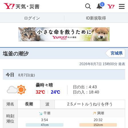
Yahoo!天気・災害
検索
通知
i
ログイン
ID新規取得
塩釜の潮汐
宮城県
2026年8月7日 15時00分 発表
今日
8月7日(
金
)
曇時々晴
日の出：4:43
32℃
24℃
日の入：18:40
潮名
長潮
波
2.5メートルうねりを伴う
干潮
満潮
時刻
3:54
20:32
潮位
47cm
152cm