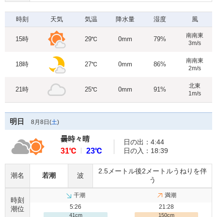
時刻
天気
気温
降水量
湿度
風
南南東
15時
29℃
0mm
79%
3m/s
南南東
18時
27℃
0mm
86%
2m/s
北東
21時
25℃
0mm
91%
1m/s
明日
8月8日(
土
)
曇時々晴
日の出：4:44
31℃
23℃
日の入：18:39
2.5メートル後2メートルうねりを伴
潮名
若潮
波
う
干潮
満潮
時刻
5:26
21:28
潮位
41cm
150cm