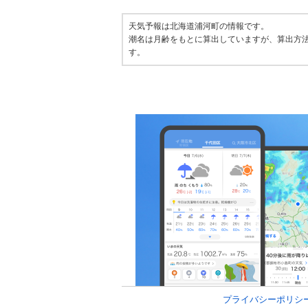
天気予報は北海道浦河町の情報です。
潮名は月齢をもとに算出していますが、算出方
す。
プライバシーポリシ