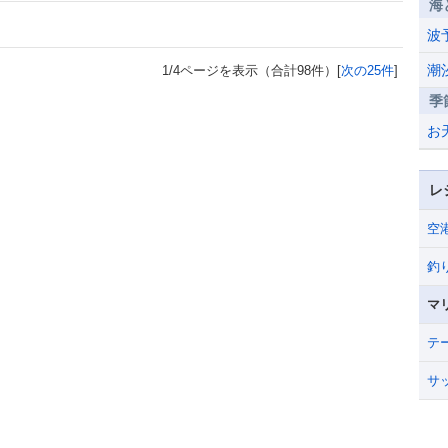
海
波
潮
1/4ページを表示（合計98件）[
次の25件
]
季
お
レ
空
釣
マ
テ
サ