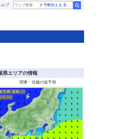
ヘルプ
予断控える 非核三原則
検索
葉県エリアの情報
関東・信越の波予測