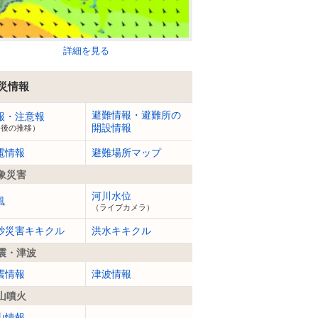
詳細を見る
災情報
避難情報・避難所の
報・注意報
開設情報
今後の推移）
電情報
避難場所マップ
象災害
河川水位
風
（ライブカメラ）
砂災害キキクル
洪水キキクル
震・津波
震情報
津波情報
山噴火
山情報