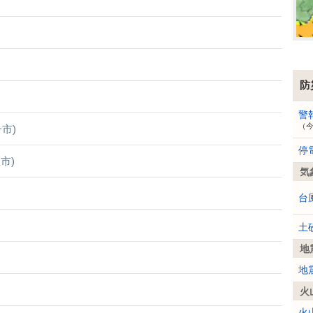
防
警
（
市)
停
市)
気
台
土
地
地
火
火