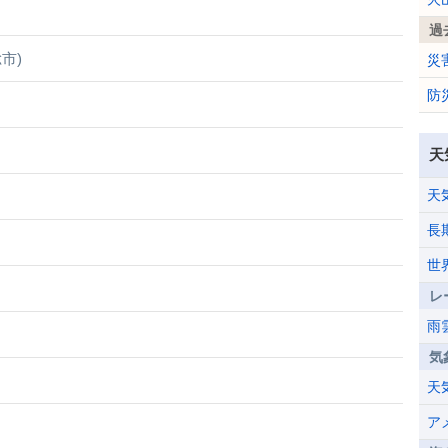
過
市)
災
防
天
天
長
世
レ
雨
気
天
ア