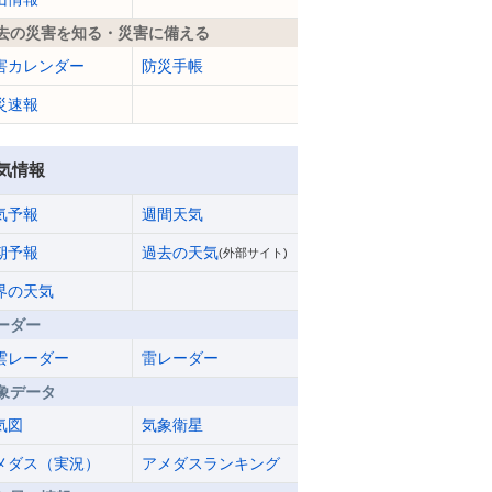
去の災害を知る・災害に備える
害カレンダー
防災手帳
災速報
気情報
気予報
週間天気
期予報
過去の天気
(外部サイト)
界の天気
ーダー
雲レーダー
雷レーダー
象データ
気図
気象衛星
メダス（実況）
アメダスランキング