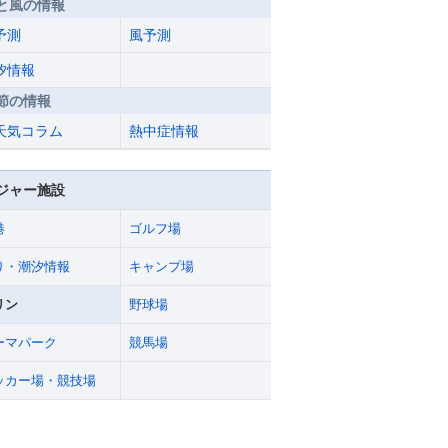
と風の情報
予測
風予測
汐情報
節の情報
天気コラム
熱中症情報
ジャー施設
港
ゴルフ場
り・潮汐情報
キャンプ場
リン
野球場
ーマパーク
競馬場
ッカー場・競技場