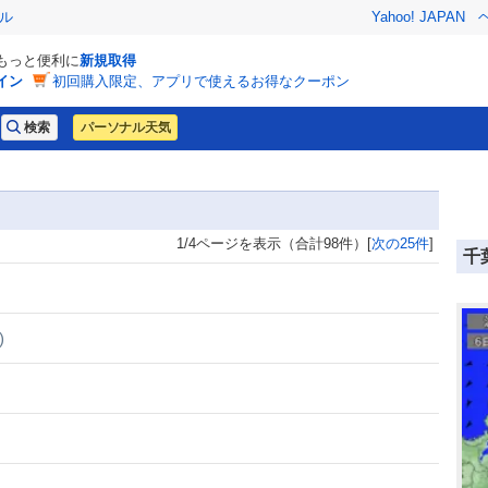
ル
Yahoo! JAPAN
でもっと便利に
新規取得
イン
初回購入限定、アプリで使えるお得なクーポン
パーソナル天気
1/4ページを表示（合計98件）[
次の25件
]
千
)