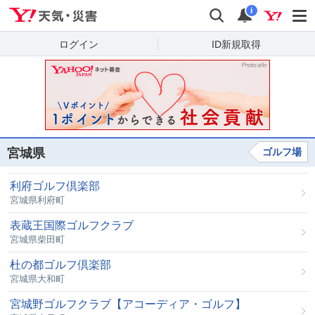
Yahoo!天気・災害
検索
通知
i
ログイン
ID新規取得
宮城県
ゴルフ場
利府ゴルフ倶楽部
宮城県利府町
表蔵王国際ゴルフクラブ
宮城県柴田町
杜の都ゴルフ倶楽部
宮城県大和町
宮城野ゴルフクラブ【アコーディア・ゴルフ】