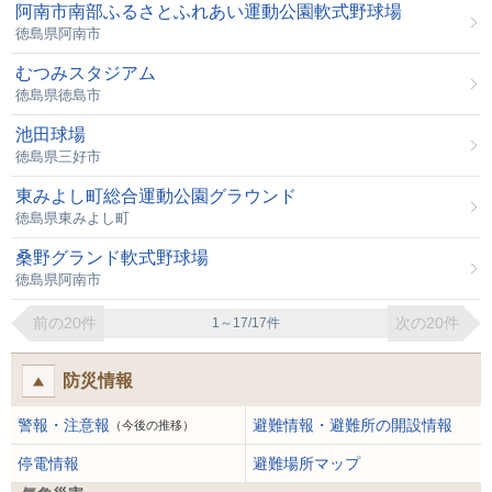
阿南市南部ふるさとふれあい運動公園軟式野球場
徳島県阿南市
むつみスタジアム
徳島県徳島市
池田球場
徳島県三好市
東みよし町総合運動公園グラウンド
徳島県東みよし町
桑野グランド軟式野球場
徳島県阿南市
前の20件
次の20件
1～17/17件
防災情報
警報・注意報
避難情報・避難所の開設情報
（今後の推移）
停電情報
避難場所マップ