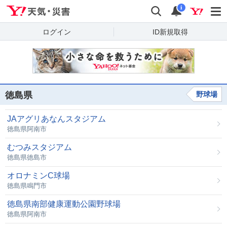
Yahoo!天気・災害
検索
通知
i
ログイン
ID新規取得
徳島県
野球場
JAアグリあなんスタジアム
徳島県阿南市
むつみスタジアム
徳島県徳島市
オロナミンC球場
徳島県鳴門市
徳島県南部健康運動公園野球場
徳島県阿南市