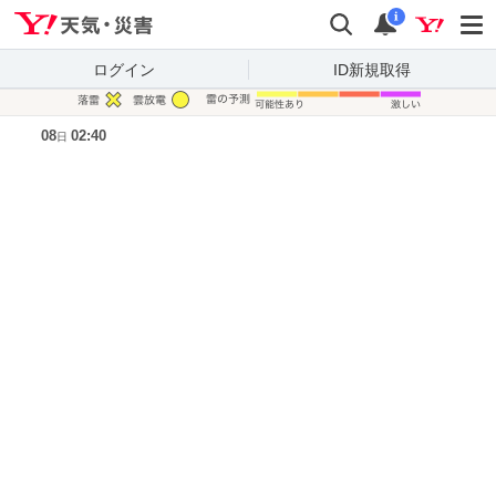
Yahoo!天気・災害
検索
通知
i
ログイン
ID新規取得
凡例
08
02:40
日