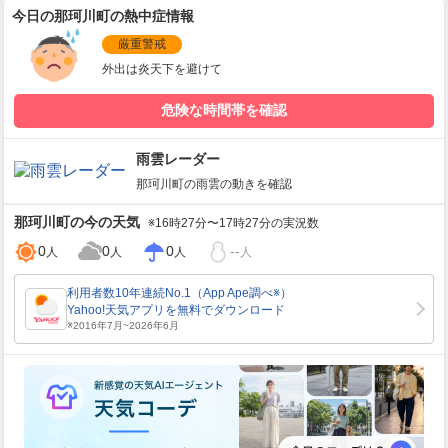
今日の那珂川町の熱中症情報
厳重警戒
外出は炎天下を避けて
危険な時間帯を確認
雨雲レーダー
那珂川町
の雨雲の動きを確認
那珂川町
の今の天気
※16時27分〜17時27分の実況数
0
0
0
--
人
人
人
人