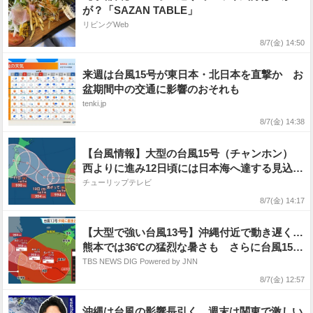
が？「SAZAN TABLE」
リビングWeb
8/7(金) 14:50
来週は台風15号が東日本・北日本を直撃か お
盆期間中の交通に影響のおそれも
tenki.jp
8/7(金) 14:38
【台風情報】大型の台風15号（チャンホン）
西よりに進み12日頃には日本海へ達する見込み
【雨と風のシミュレーション】
チューリップテレビ
8/7(金) 14:17
【大型で強い台風13号】沖縄付近で動き遅く…
熊本では36℃の猛烈な暑さも さらに台風15号
が来週火曜～水曜ごろ北日本や関東に近づくお
TBS NEWS DIG Powered by JNN
それ【気象予報士解説】
8/7(金) 12:57
沖縄は台風の影響長引く 週末は関東で激しい