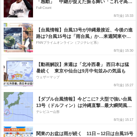
「感動」 中継が捉えた振る舞い「これぞ高校
野球」
Full-Count
8/7(金) 15:33
【台風情報】台風13号が沖縄最接近、今後の進
路は?台風15号は「雨台風」か…来週関東や北
日本直撃の可能性 天達武史気象予報士解説
FNNプライムオンライン（フジテレビ系）
8/7(金) 15:30
【動画解説】来週は「北冷西暑」 西日本は猛
暑続く 東京や仙台は9月中旬並みの気温も
ウェザーマップ
8/7(金) 15:27
【ダブル台風情報】今どこに? 大型で強い台風
13号（ドルフィン）は沖縄直撃...最大瞬間風速
55 m/s 奄美・沖縄では暴風や高波などに厳
テレビユー山形
重に警戒 台風15号の今後はどうなる? 進路予
8/7(金) 15:17
想・勢力を詳しく 全国の天気を画像で 気象
庁
関東のお盆は雨が続く 11日～12日は台風15号