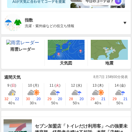
指数
洗濯・紫外線などの役立ち情報
雨雲レーダー
天気図
地震
週間天気
8月7日 15時00分発表
9 (
日
)
10 (
月
)
11 (
火
)
12 (
水
)
13 (
木
)
14 (
金
)
32
22
30
20
29
20
28
20
29
21
29
21
40
30
50
50
40
50
％
％
％
％
％
％
セブン加盟店「トイレだけ利用客」への強要未