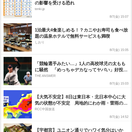
の影響を受ける恐れ
tenki.jp
8/7(金) 15:07
1泊最大4食楽しめる！？カニやお寿司も食べ放
題の温泉ホテルで無料サービスも満喫
しおり
8/7(金) 15:05
「競輪選手みたい…」1人の高校球児の太もも
に騒然 「めっちゃデカなってヤバい」好投手
の際立つ成長
THE ANSWER
8/7(金) 15:03
【大気不安定】8日は東日本・北日本中心に大
気の状態が不安定 局地的にわか雨・雷雨の可
能性 落雷や突風 急な強雨に注意
RCC中国放送
8/7(金) 14:52
【宇都宮】ユニオン通りでハワイ気分はいか