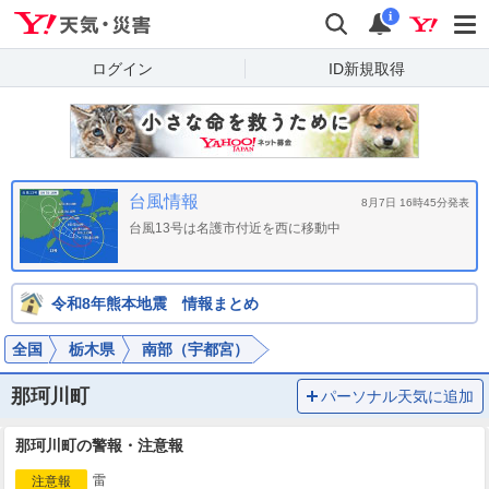
Yahoo!天気・災害
検索
通知
i
ログイン
ID新規取得
台風情報
8月7日 16時45分発表
台風13号は名護市付近を西に移動中
令和8年熊本地震 情報まとめ
全国
栃木県
南部（宇都宮）
那珂川町
パーソナル天気に追加
那珂川町の警報・注意報
雷
注意報