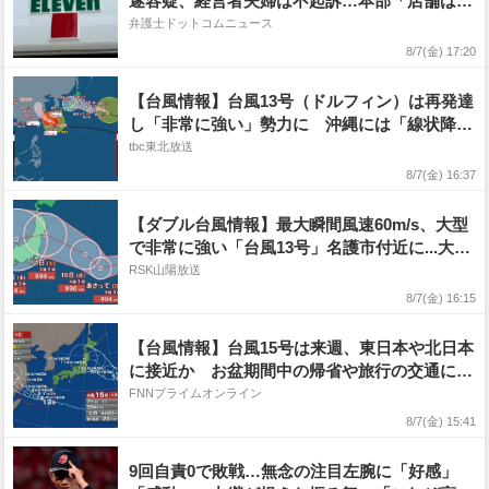
遂容疑、経営者夫婦は不起訴…本部「店舗は一
時休業している」
弁護士ドットコムニュース
8/7(金) 17:20
【台風情報】台風13号（ドルフィン）は再発達
し「非常に強い」勢力に 沖縄には「線状降水
帯直前予測」 台風15号（チャンホン）は11日
tbc東北放送
頃に関東〜東北の太平洋側に上陸か【雨風シミ
8/7(金) 16:37
ュレーション7日〜12日】
【ダブル台風情報】最大瞬間風速60m/s、大型
で非常に強い「台風13号」名護市付近に...大型
「台風15号」東日本直撃か...お盆への影響は?
RSK山陽放送
18日（火）までの雨・風シミュレーションを確
8/7(金) 16:15
認【気象庁7日午後4時5分発表】
【台風情報】台風15号は来週、東日本や北日本
に接近か お盆期間中の帰省や旅行の交通に影
響がでるおそれ 進路予想にはまだ幅があり動
FNNプライムオンライン
向に注意を
8/7(金) 15:41
9回自責0で敗戦…無念の注目左腕に「好感」