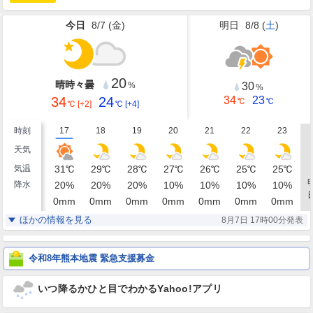
今日
8/7 (
金
)
明日
8/8 (
土
)
20
晴時々曇
30
%
%
34
24
34
23
℃
℃
℃
[+2]
℃
[+4]
時刻
17
18
19
20
21
22
23
天気
気温
31
℃
29
℃
28
℃
27
℃
26
℃
25
℃
25
℃
降水
20
%
20
%
20
%
10
%
10
%
10
%
10
%
0
mm
0
mm
0
mm
0
mm
0
mm
0
mm
0
mm
湿度
67
72
79
84
88
91
93
%
%
%
%
%
%
%
ほかの情報を見る
8月7日 17時00分発表
南南東
南南東
南南東
南南東
南
南
南
風
3
3
2
2
1
1
1
m/s
m/s
m/s
m/s
m/s
m/s
m/s
令和8年熊本地震 緊急支援募金
いつ降るかひと目でわかるYahoo!アプリ