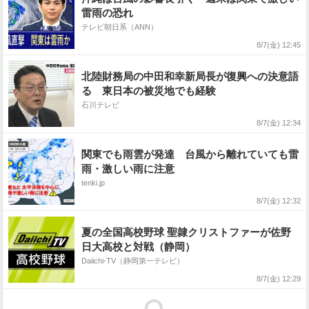
雷雨の恐れ
テレビ朝日系（ANN）
8/7(金) 12:45
北陸財務局の中田和幸新局長が復興への決意語
る 東日本の被災地でも経験
石川テレビ
8/7(金) 12:34
関東でも雨雲が発達 台風から離れていても雷
雨・激しい雨に注意
tenki.jp
8/7(金) 12:32
夏の全国高校野球 聖隷クリストファーが佐野
日大高校と対戦（静岡）
Daiichi-TV（静岡第一テレビ）
8/7(金) 12:29