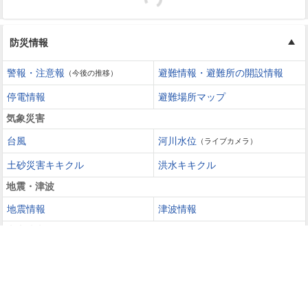
防災情報
警報・注意報
避難情報・避難所の開設情報
（今後の推移）
停電情報
避難場所マップ
気象災害
台風
河川水位
（ライブカメラ）
土砂災害キキクル
洪水キキクル
地震・津波
地震情報
津波情報
火山噴火
火山情報
過去の災害を知る・災害に備える
災害カレンダー
防災手帳