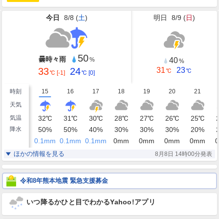
今日
8/8 (
土
)
明日
8/9 (
日
)
50
曇時々雨
40
%
%
33
24
31
23
℃
℃
℃
[-1]
℃
[0]
時刻
15
16
17
18
19
20
21
天気
気温
32
℃
31
℃
30
℃
28
℃
27
℃
26
℃
25
℃
降水
50
%
50
%
40
%
30
%
30
%
30
%
20
%
0.1
mm
0.1
mm
0.1
mm
0
mm
0
mm
0
mm
0
mm
0
湿度
64
69
74
77
78
82
86
%
%
%
%
%
%
%
ほかの情報を見る
8月8日 14時00分発表
南東
東南東
東
東南東
東南東
東
北東
風
3
3
4
4
3
2
2
m/s
m/s
m/s
m/s
m/s
m/s
m/s
令和8年熊本地震 緊急支援募金
いつ降るかひと目でわかるYahoo!アプリ