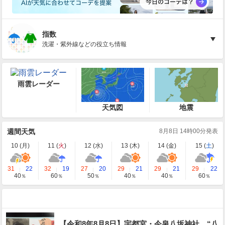
指数
洗濯・紫外線などの役立ち情報
雨雲レーダー
天気図
地震
週間天気
8月8日 14時00分発表
10 (
月
)
11 (
火
)
12 (
水
)
13 (
木
)
14 (
金
)
15 (
土
)
31
22
32
19
27
20
29
21
29
21
29
22
40
60
50
40
40
60
％
％
％
％
％
％
【令和8年8月8日】宇都宮・今泉八坂神社、“八