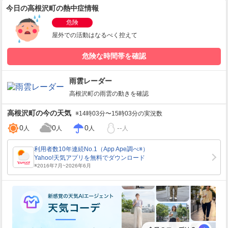
今日の高根沢町の熱中症情報
危険
屋外での活動はなるべく控えて
危険な時間帯を確認
雨雲レーダー
高根沢町
の雨雲の動きを確認
高根沢町
の今の天気
※14時03分〜15時03分の実況数
0
0
0
--
人
人
人
人