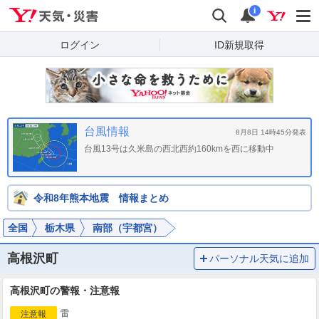
Yahoo!天気・災害
検索
通知
i
ログイン
ID新規取得
台風情報
8月8日 14時45分発表
台風13号は久米島の西北西約160kmを西に移動中
令和8年熊本地震 情報まとめ
全国
栃木県
南部（宇都宮）
高根沢町
パーソナル天気に追加
高根沢町の警報・注意報
雷
注意報