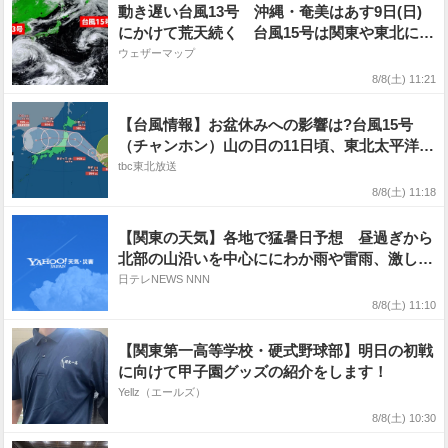
動き遅い台風13号 沖縄・奄美はあす9日(日)
にかけて荒天続く 台風15号は関東や東北に接
近・上陸のおそれ
ウェザーマップ
8/8(土) 11:21
【台風情報】お盆休みへの影響は?台風15号
（チャンホン）山の日の11日頃、東北太平洋
側〜関東に上陸する可能性（8日午前11時現
tbc東北放送
在）【雨風シミュレーション7日〜13日】
8/8(土) 11:18
【関東の天気】各地で猛暑日予想 昼過ぎから
北部の山沿いを中心ににわか雨や雷雨、激しく
降る所も
日テレNEWS NNN
8/8(土) 11:10
【関東第一高等学校・硬式野球部】明日の初戦
に向けて甲子園グッズの紹介をします！
Yellz（エールズ）
8/8(土) 10:30