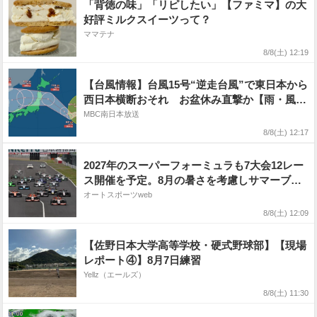
「背徳の味」「リピしたい」【ファミマ】の大
好評ミルクスイーツって？
ママテナ
8/8(土) 12:19
【台風情報】台風15号“逆走台風”で東日本から
西日本横断おそれ お盆休み直撃か【雨・風シ
ミュレーション13日（木）まで】気象庁の進路
MBC南日本放送
予想
8/8(土) 12:17
2027年のスーパーフォーミュラも7大会12レー
ス開催を予定。8月の暑さを考慮しサマーブレ
イクを設定
オートスポーツweb
8/8(土) 12:09
【佐野日本大学高等学校・硬式野球部】【現場
レポート④】8月7日練習
Yellz（エールズ）
8/8(土) 11:30