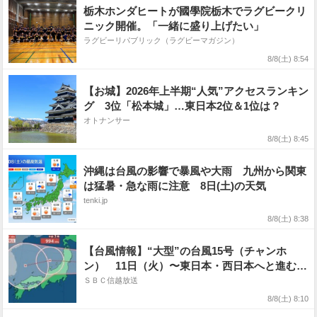
栃木ホンダヒートが國學院栃木でラグビークリ
ニック開催。「一緒に盛り上げたい」
ラグビーリパブリック（ラグビーマガジン）
8/8(土) 8:54
【お城】2026年上半期“人気”アクセスランキン
グ 3位「松本城」…東日本2位＆1位は？
オトナンサー
8/8(土) 8:45
沖縄は台風の影響で暴風や大雨 九州から関東
は猛暑・急な雨に注意 8日(土)の天気
tenki.jp
8/8(土) 8:38
【台風情報】“大型”の台風15号（チャンホ
ン） 11日（火）〜東日本・西日本へと進む
か 今後の進路は?勢力は?【18日（火）まで
ＳＢＣ信越放送
の雨風シミュレーション画像】お盆休みに影響
8/8(土) 8:10
か（8日午前7時・気象庁発表）