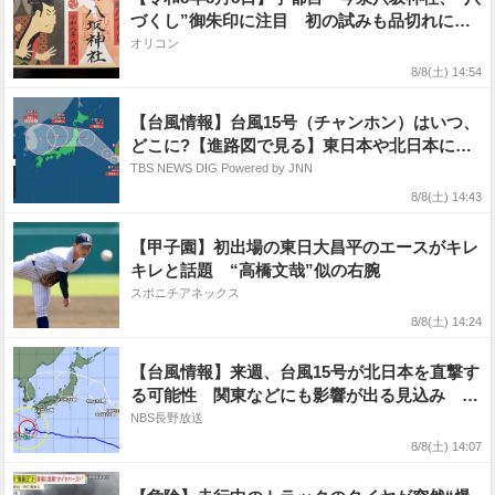
づくし”御朱印に注目 初の試みも品切れに
取材に宮司「驚きました」
オリコン
8/8(土) 14:54
【台風情報】台風15号（チャンホン）はいつ、
どこに?【進路図で見る】東日本や北日本に影
響か、大型で強い台風13号（ドルフィン）引き
TBS NEWS DIG Powered by JNN
続き 大雨・暴風・高潮・うねりを伴った高波
8/8(土) 14:43
などに厳重警戒必要
【甲子園】初出場の東日大昌平のエースがキレ
キレと話題 “高橋文哉”似の右腕
スポニチアネックス
8/8(土) 14:24
【台風情報】来週、台風15号が北日本を直撃す
る可能性 関東などにも影響が出る見込み 台
風13号は9日正午には東シナ海に達する予報
NBS長野放送
8/8(土) 14:07