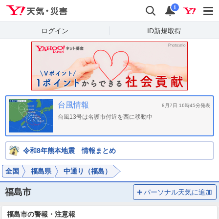
Yahoo!天気・災害
検索
通知
i
ログイン
ID新規取得
台風情報
8月7日 16時45分発表
台風13号は名護市付近を西に移動中
令和8年熊本地震 情報まとめ
全国
福島県
中通り（福島）
福島市
パーソナル天気に追加
福島市の警報・注意報