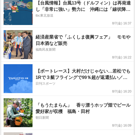
【台風情報】台風13号（ドルフィン）は再発達
し「非常に強い」勢力に 沖縄には「線状降水
帯直前予測」 台風15号（チャンホン）は11日
tbc東北放送
頃に関東〜東北の太平洋側に上陸か【雨風シミ
8/7(金) 16:37
ュレーション7日〜12日】
経済産業省で「ふくしま復興フェア」 モモや
日本酒など販売
福島民友新聞
8/7(金) 16:22
【ボートレース】大村だけじゃない…若松でも
1Rで３艇フライングで99％超が返還払い／若
松
日刊スポーツ
8/7(金) 16:20
「もうたまらん」 香り漂うホップ畑でビール
愛好家が収穫 福島・田村
朝日新聞
8/7(金) 16:09