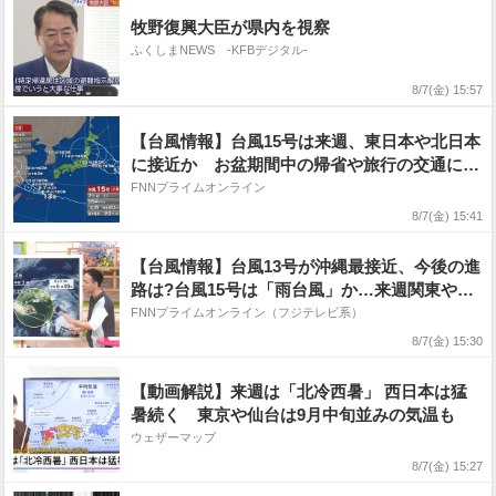
牧野復興大臣が県内を視察
ふくしまNEWS -KFBデジタル-
8/7(金) 15:57
【台風情報】台風15号は来週、東日本や北日本
に接近か お盆期間中の帰省や旅行の交通に影
響がでるおそれ 進路予想にはまだ幅があり動
FNNプライムオンライン
向に注意を
8/7(金) 15:41
【台風情報】台風13号が沖縄最接近、今後の進
路は?台風15号は「雨台風」か…来週関東や北
日本直撃の可能性 天達武史気象予報士解説
FNNプライムオンライン（フジテレビ系）
8/7(金) 15:30
【動画解説】来週は「北冷西暑」 西日本は猛
暑続く 東京や仙台は9月中旬並みの気温も
ウェザーマップ
8/7(金) 15:27