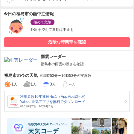
今日の福島市の熱中症情報
極めて危険
外出を控えて運動は中止を
危険な時間帯を確認
雨雲レーダー
福島市
の雨雲の動きを確認
福島市
の今の天気
※15時53分〜16時53分の実況数
1
1
0
--
人
人
人
人