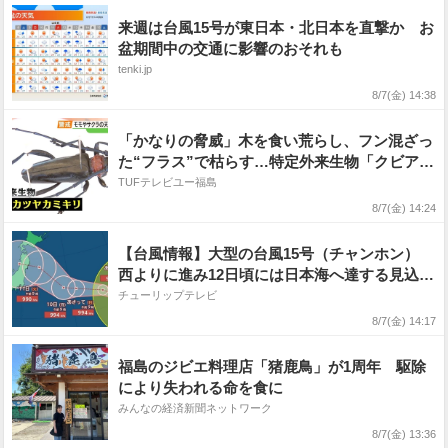
来週は台風15号が東日本・北日本を直撃か お
盆期間中の交通に影響のおそれも
tenki.jp
8/7(金) 14:38
「かなりの脅威」木を食い荒らし、フン混ざっ
た“フラス”で枯らす…特定外来生物「クビアカ
ツヤカミキリ」20都府県で確認
TUFテレビユー福島
8/7(金) 14:24
【台風情報】大型の台風15号（チャンホン）
西よりに進み12日頃には日本海へ達する見込み
【雨と風のシミュレーション】
チューリップテレビ
8/7(金) 14:17
福島のジビエ料理店「猪鹿鳥」が1周年 駆除
により失われる命を食に
みんなの経済新聞ネットワーク
8/7(金) 13:36