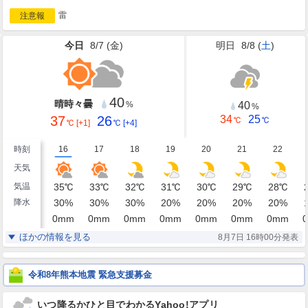
雷
注意報
今日
8/7 (
金
)
明日
8/8 (
土
)
40
晴時々曇
40
%
%
37
26
34
25
℃
℃
℃
[+1]
℃
[+4]
時刻
16
17
18
19
20
21
22
天気
気温
35
℃
33
℃
32
℃
31
℃
30
℃
29
℃
28
℃
降水
30
%
30
%
30
%
20
%
20
%
20
%
20
%
0
mm
0
mm
0
mm
0
mm
0
mm
0
mm
0
mm
0
湿度
54
57
65
70
71
73
76
%
%
%
%
%
%
%
ほかの情報を見る
8月7日 16時00分発表
南南西
南南東
南南東
南南東
南
南
南
風
1
2
1
1
2
2
2
m/s
m/s
m/s
m/s
m/s
m/s
m/s
令和8年熊本地震 緊急支援募金
いつ降るかひと目でわかるYahoo!アプリ