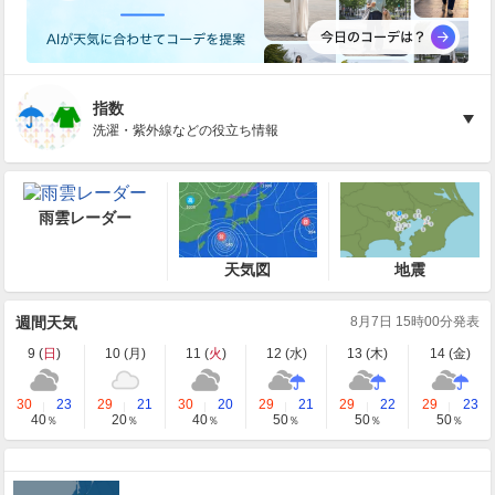
指数
洗濯・紫外線などの役立ち情報
雨雲レーダー
天気図
地震
週間天気
8月7日 15時00分発表
9 (
日
)
10 (
月
)
11 (
火
)
12 (
水
)
13 (
木
)
14 (
金
)
30
23
29
21
30
20
29
21
29
22
29
23
40
20
40
50
50
50
％
％
％
％
％
％