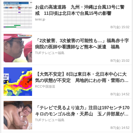
お盆の高速道路 九州・沖縄は台風13号に警
戒 11日頃は北日本で台風15号の影響
tenki.jp
8/7(金) 15:02
「2次被害、3次被害の可能性も…」福島赤十字
病院の医師や看護師など熊本へ派遣 福島
TUFテレビユー福島
8/7(金) 15:02
【大気不安定】8日は東日本・北日本中心に大
気の状態が不安定 局地的にわか雨・雷雨の可
能性 落雷や突風 急な強雨に注意
RCC中国放送
8/7(金) 14:52
「テレビで見るより迫力」注目は197センチ170
キロのモンゴル出身・天昇山 玉ノ井部屋が夏
合宿 福島・相馬市
TUFテレビユー福島
8/7(金) 14:52