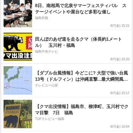
8日、南相馬で北泉サマーフェスティバル ス
テージイベントや屋台など多彩な催し
福島民報
8/7(金) 15:21
田んぼのあぜ道を走るクマ（体長約1メート
ル） 玉川村・福島
福島中央テレビ
8/7(金) 15:20
【ダブル台風情報】今どこに? 大型で強い台風
13号（ドルフィン）は沖縄直撃...最大瞬間風速
55 m/s 奄美・沖縄では暴風や高波などに厳
テレビユー山形
重に警戒 台風15号の今後はどうなる? 進路予
8/7(金) 15:17
想・勢力を詳しく 全国の天気を画像で 気象
庁
【クマ出没情報】福島市、柳津町、玉川村でク
マ目撃 7日 福島
TUFテレビユー福島
8/7(金) 15:04