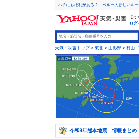
ハチにも権利がある？ ペルーの新しいルー
ID
ログ
天気・災害トップ
>
東北
>
山形県
>
村山
令和8年熊本地震 情報まとめ