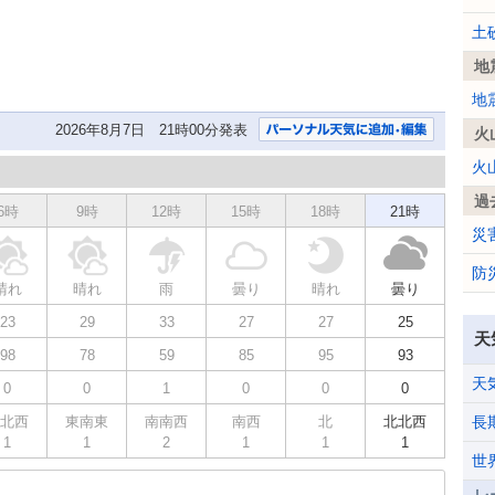
土
地
地
2026年8月7日 21時00分発表
火
火
過
6時
9時
12時
15時
18時
21時
災
防
晴れ
晴れ
雨
曇り
晴れ
曇り
23
29
33
27
27
25
天
98
78
59
85
95
93
天
0
0
1
0
0
0
北西
東南東
南南西
南西
北
北北西
長
1
1
2
1
1
1
世