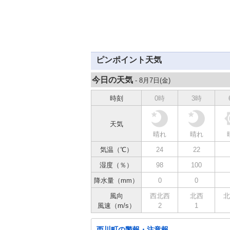
ピンポイント天気
今日の天気
- 8月7日(
金
)
時刻
0時
3時
天気
晴れ
晴れ
気温（℃）
24
22
湿度（％）
98
100
降水量（mm）
0
0
風向
西北西
北西
北
風速（m/s）
2
1
西川町の警報・注意報