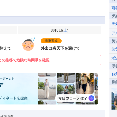
レ
雨
気
天
8月8日(
土
)
ア
厳重警戒
海
控えて
外出は炎天下を避けて
波
潮
との推移で危険な時間帯を確認
季
お
動
7分の実況数