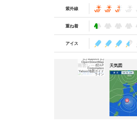
紫外線
重ね着
アイス
(C) Mapbox
(C)
OpenStreetMap
雨雲レーダー
天気図
(C) LY
Corporation
Yahoo!地図ガイド
ライン