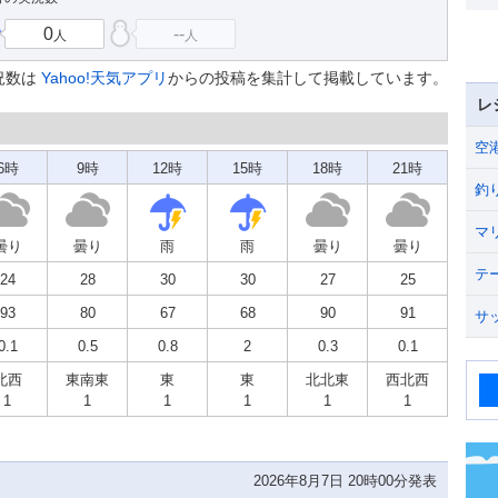
0
--
人
人
況数は
Yahoo!天気アプリ
からの投稿を集計して掲載しています。
レ
空
6時
9時
12時
15時
18時
21時
釣
マ
曇り
曇り
雨
雨
曇り
曇り
テ
24
28
30
30
27
25
93
80
67
68
90
91
サ
0.1
0.5
0.8
2
0.3
0.1
北西
東南東
東
東
北北東
西北西
1
1
1
1
1
1
2026年8月7日 20時00分発表