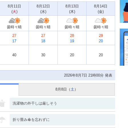
8月11日
8月12日
8月13日
8月14日
(
火
)
(
水
)
(
木
)
(
金
)
曇時々晴
曇時々晴
曇時々晴
曇時々晴
27
27
28
29
17
18
19
20
40
30
20
20
2026年8月7日 21時00分 発表
8月8日（
土
）
洗濯物の外干しは厳しそう
折り畳み傘を忘れずに