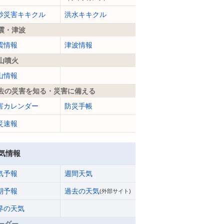
砂災害キキクル
洪水キキクル
震・津波
震情報
津波情報
山噴火
山情報
去の災害を知る・災害に備える
害カレンダー
防災手帳
災速報
気情報
気予報
週間天気
期予報
過去の天気
(外部サイト)
界の天気