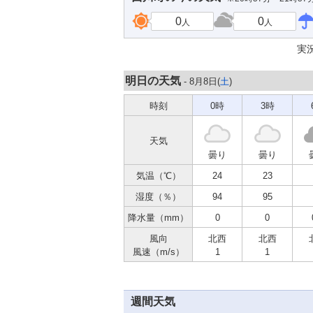
0
0
人
人
実
明日の天気
- 8月8日(
土
)
時刻
0時
3時
天気
曇り
曇り
気温（℃）
24
23
湿度（％）
94
95
降水量（mm）
0
0
風向
北西
北西
風速（m/s）
1
1
週間天気