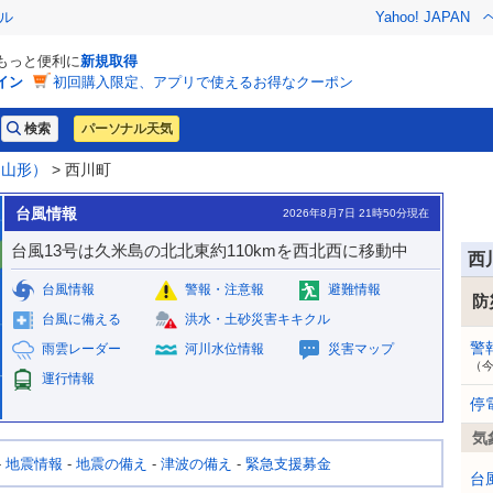
ル
Yahoo! JAPAN
でもっと便利に
新規取得
イン
初回購入限定、アプリで使えるお得なクーポン
パーソナル天気
（山形）
> 西川町
台風情報
2026年8月7日 21時50分現在
台風13号は久米島の北北東約110kmを西北西に移動中
西
台風情報
警報・注意報
避難情報
防
台風に備える
洪水・土砂災害キキクル
警
雨雲レーダー
河川水位情報
災害マップ
（
運行情報
停
気
-
地震情報
-
地震の備え
-
津波の備え
-
緊急支援募金
台