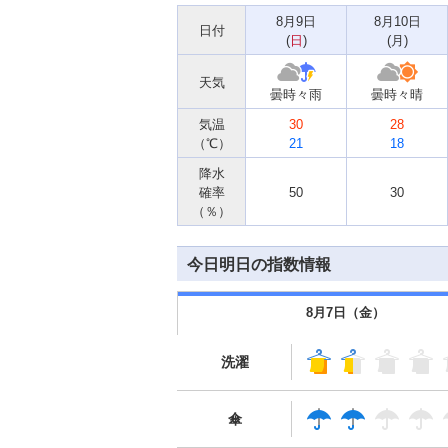
8月9日
8月10日
日付
(
日
)
(
月
)
天気
曇時々雨
曇時々晴
気温
30
28
（℃）
21
18
降水
確率
50
30
（％）
今日明日の指数情報
8月7日（
金
）
洗濯
傘