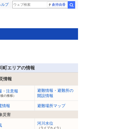
ヘルプ
倉持由香
検索
川町エリアの情報
災情報
避難情報・避難所の
報・注意報
開設情報
今後の推移）
電情報
避難場所マップ
象災害
河川水位
風
（ライブカメラ）