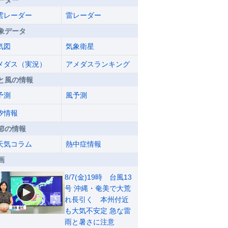
ーダー
雲レーダー
雷レーダー
象データ
気図
気象衛星
メダス（実況）
アメダスランキング
と風の情報
予測
風予測
汐情報
節の情報
天気コラム
熱中症情報
画
8/7(金)19時 台風13
号 沖縄・奄美で大荒
れ長引く 本州付近
も大気不安定 急な雷
雨と暑さに注意