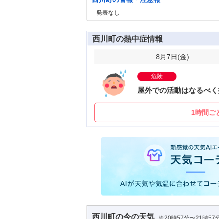
発表なし
西川町の熱中症情報
8月7日(
金
)
危険
屋外での活動はなるべく
1時間ご
西川町
の今の天気
※20時57分〜21時5