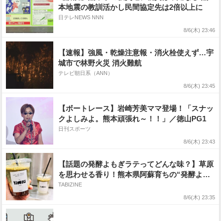
本地震の教訓活かし民間協定先は2倍以上に
日テレNEWS NNN
8/6(木) 23:46
【速報】強風・乾燥注意報・消火栓使えず…宇
城市で林野火災 消火難航
テレビ朝日系（ANN）
8/6(木) 23:45
【ボートレース】岩崎芳美ママ登場！「スナッ
クよしみよ。熊本頑張れ～！！」／徳山PG1
日刊スポーツ
8/6(木) 23:43
【話題の発酵よもぎラテってどんな味？】草原
を思わせる香り！熊本県阿蘇育ちの“発酵よも
ぎ”専門店「BETWEEN by THE YOMOGI
TABIZINE
STAND」
8/6(木) 23:35