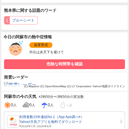
熊本県
に関する話題のワード
ブルーシート
今日の阿蘇市の熱中症情報
厳重警戒
外出は炎天下を避けて
危険な時間帯を確認
雨雲レーダー
(C) Mapbox
(C) OpenStreetMap
(C) LY Corporation
Yahoo!地図ガイドライン
阿蘇市
の今の天気
※2時50分〜3時50分の実況数
0
0
0
--
人
人
人
人