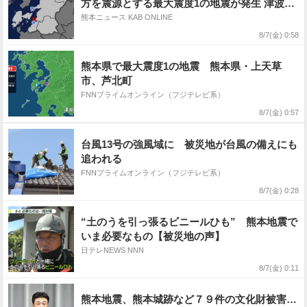
方を震源とする最大震度1の地震が発生 津波の
心配なし
熊本ニュース KAB ONLINE
8/7(金) 0:58
熊本県で最大震度1の地震 熊本県・上天草
市、芦北町
FNNプライムオンライン（フジテレビ系）
8/7(金) 0:57
台風13号の強風域に 被災地が台風の備えにも
追われる
FNNプライムオンライン（フジテレビ系）
8/7(金) 0:28
“土のうを引っ張るビニールひも” 熊本地震で
いま必要なもの【被災地の声】
日テレNEWS NNN
8/7(金) 0:11
熊本地震、熊本城跡など７９件の文化財被害…