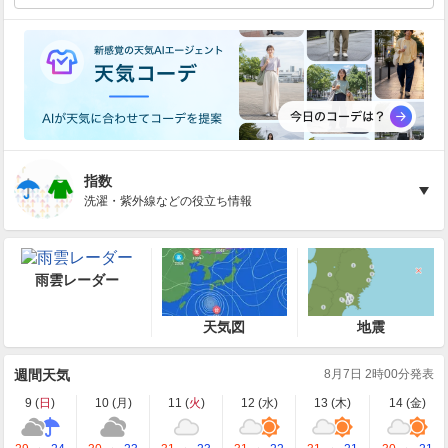
指数
洗濯・紫外線などの役立ち情報
雨雲レーダー
天気図
地震
週間天気
8月7日 2時00分発表
9 (
日
)
10 (
月
)
11 (
火
)
12 (
水
)
13 (
木
)
14 (
金
)