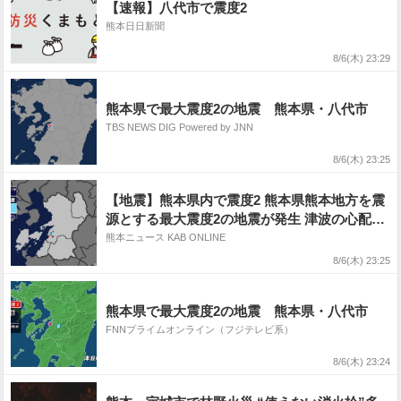
【速報】八代市で震度2
熊本日日新聞
8/6(木) 23:29
熊本県で最大震度2の地震 熊本県・八代市
TBS NEWS DIG Powered by JNN
8/6(木) 23:25
【地震】熊本県内で震度2 熊本県熊本地方を震
源とする最大震度2の地震が発生 津波の心配な
し
熊本ニュース KAB ONLINE
8/6(木) 23:25
熊本県で最大震度2の地震 熊本県・八代市
FNNプライムオンライン（フジテレビ系）
8/6(木) 23:24