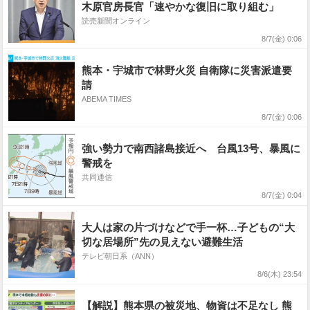
木原官房長官「速やかな復旧に取り組む」
読売新聞オンライン
8/7(金) 0:06
熊本・宇城市で林野火災 自衛隊に災害派遣要
請
ABEMA TIMES
8/7(金) 0:06
強い勢力で南西諸島接近へ 台風13号、暴風に
警戒を
共同通信
8/7(金) 0:04
大人は家の片づけなどで手一杯…子どもの“大
切な居場所”先の見えない避難生活
テレビ朝日系（ANN）
8/6(木) 23:54
【解説】熊本県の被災地、物資は不足なし 熊