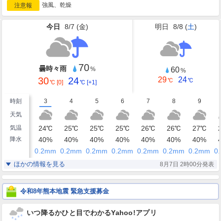
強風、乾燥
注意報
今日
8/7 (
金
)
明日
8/8 (
土
)
70
曇時々雨
60
%
%
30
24
29
24
℃
℃
℃
[0]
℃
[+1]
時刻
3
4
5
6
7
8
9
天気
気温
24
℃
25
℃
25
℃
25
℃
26
℃
26
℃
27
℃
降水
40
%
40
%
40
%
40
%
40
%
40
%
40
%
0.2
mm
0.2
mm
0.2
mm
0.2
mm
0.2
mm
0.2
mm
0.2
mm
0.
湿度
83
81
81
82
79
77
76
%
%
%
%
%
%
%
ほかの情報を見る
8月7日 2時00分発表
東
東
東
東
東
東
東
風
7
6
7
7
7
7
8
m/s
m/s
m/s
m/s
m/s
m/s
m/s
令和8年熊本地震 緊急支援募金
いつ降るかひと目でわかるYahoo!アプリ