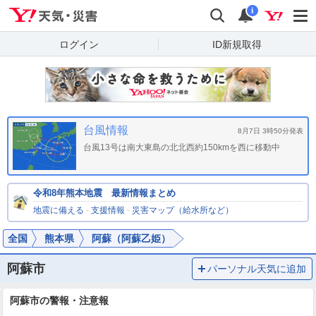
Yahoo!天気・災害
検索
通知
i
ログイン
ID新規取得
台風情報
8月7日 3時50分発表
台風13号は南大東島の北北西約150kmを西に移動中
令和8年熊本地震 最新情報まとめ
地震に備える
-
支援情報
-
災害マップ（給水所など）
全国
熊本県
阿蘇（阿蘇乙姫）
阿蘇市
パーソナル天気に追加
阿蘇市の警報・注意報