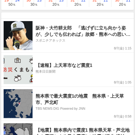
29
24
30
23
31
23
31
22
31
21
30
21
50
30
20
20
20
20
％
％
％
％
％
％
阪神・大竹耕太郎 「逃げずに立ち向かう姿
が、少しでも伝われば」故郷・熊本への思い胸
に涙の4勝目
スポニチアネックス
8/7(金) 1:15
【速報】上天草市など震度1
熊本日日新聞
8/7(金) 1:05
熊本県で最大震度1の地震 熊本県・上天草
市、芦北町
TBS NEWS DIG Powered by JNN
8/7(金) 0:58
【地震】熊本県内で震度1 熊本県天草・芦北地