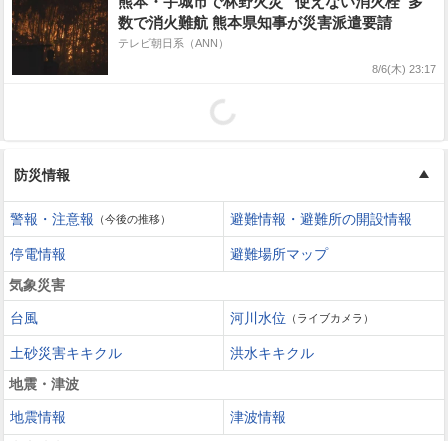
熊本・宇城市で林野火災 “使えない消火栓”多
数で消火難航 熊本県知事が災害派遣要請
テレビ朝日系（ANN）
8/6(木) 23:17
防災情報
警報・注意報
避難情報・避難所の開設情報
（今後の推移）
停電情報
避難場所マップ
気象災害
台風
河川水位
（ライブカメラ）
土砂災害キキクル
洪水キキクル
地震・津波
地震情報
津波情報