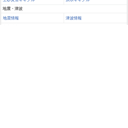
地震・津波
地震情報
津波情報
火山噴火
火山情報
過去の災害を知る・災害に備える
災害カレンダー
防災手帳
防災速報
天気ガイド
天気予報
週間天気
長期予報
レジャー
過去の天気
世界の天気
(外部サイト)
レーダー