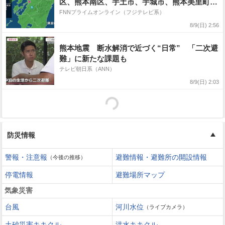
区、熊本南区、宇土市、宇城市、熊本美里町、
甲佐町
FNNプライムオンライン（フジテレビ系）
8/9(日) 2:56
熊本地震 断水解消で近づく“日常” 「二次避
難」に新たな課題も
テレビ朝日系（ANN）
8/9(日) 2:03
防災情報
警報・注意報
避難情報・避難所の開設情報
（今後の推移）
停電情報
避難場所マップ
気象災害
台風
河川水位
（ライブカメラ）
土砂災害キキクル
洪水キキクル