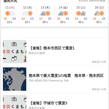
週間天気
8月9日 2時00分発表
11 (
火
)
12 (
水
)
13 (
木
)
14 (
金
)
15 (
土
)
16 (
日
)
35
24
34
23
33
25
34
25
34
25
34
25
10
10
30
30
30
30
％
％
％
％
％
％
【速報】熊本市西区で震度1
熊本日日新聞
8/9(日) 4:49
熊本県で最大震度1の地震 熊本県・熊本西区
TBS NEWS DIG Powered by JNN
8/9(日) 4:45
【速報】宇城市で震度3
熊本日日新聞