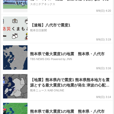
スポニチアネックス
8/9(日) 4:20
【速報】八代市で震度1
熊本日日新聞
8/9(日) 3:19
熊本県で最大震度1の地震 熊本県・八代市
TBS NEWS DIG Powered by JNN
8/9(日) 3:16
【地震】熊本県内で震度1 熊本県熊本地方を震
源とする最大震度1の地震が発生 津波の心配な
し
熊本ニュース KAB ONLINE
8/9(日) 3:14
熊本県で最大震度1の地震 熊本県・八代市