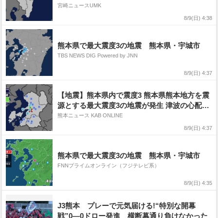
し
宮崎ニュースUMK
8/9(日) 4:38
熊本県で最大震度3の地震 熊本県・宇城市
TBS NEWS DIG Powered by JNN
8/9(日) 4:37
【地震】熊本県内で震度3 熊本県熊本地方を震
源とする最大震度3の地震が発生 津波の心配な
し
熊本ニュース KAB ONLINE
8/9(日) 4:37
熊本県で最大震度3の地震 熊本県・宇城市
FNNプライムオンライン（フジテレビ系）
8/9(日) 4:35
J3熊本 プレーで元気届ける!“特別な開幕
戦”0―0ドロー発進 横断幕通り負けなかった