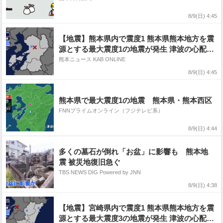
8/9(日) 4:45
【地震】熊本県内で震度1 熊本県熊本地方を震
源とする最大震度1の地震が発生 津波の心配な
し
熊本ニュース KAB ONLINE
8/9(日) 4:45
熊本県で最大震度1の地震 熊本県・熊本西区
FNNプライムオンライン（フジテレビ系）
8/9(日) 4:44
多くの墓石が倒れ「お盆」に影響も 熊本地
震 被災地復旧急ぐ
TBS NEWS DIG Powered by JNN
8/9(日) 4:38
【地震】宮崎県内で震度1 熊本県熊本地方を震
源とする最大震度3の地震が発生 津波の心配な