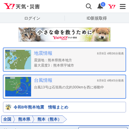
Yahoo!天気・災害
検索
通知
i
ログイン
ID新規取得
地震情報
8月9日 4時36分発表
震源地：
熊本県熊本地方
最大震度3：
熊本県宇城市
台風情報
8月9日 4時45分発表
台風13号は石垣島の北約300kmを西に移動中
令和8年熊本地震 情報まとめ
全国
熊本県
熊本（熊本）