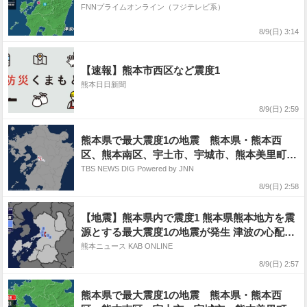
FNNプライムオンライン（フジテレビ系）
8/9(日) 3:14
【速報】熊本市西区など震度1
熊本日日新聞
8/9(日) 2:59
熊本県で最大震度1の地震 熊本県・熊本西
区、熊本南区、宇土市、宇城市、熊本美里町、
甲佐町
TBS NEWS DIG Powered by JNN
8/9(日) 2:58
【地震】熊本県内で震度1 熊本県熊本地方を震
源とする最大震度1の地震が発生 津波の心配な
し
熊本ニュース KAB ONLINE
8/9(日) 2:57
熊本県で最大震度1の地震 熊本県・熊本西