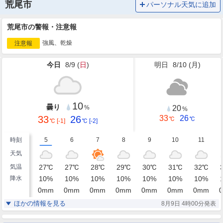
荒尾市
パーソナル天気に追加
荒尾市の警報・注意報
強風、乾燥
注意報
今日
8/9 (
日
)
明日
8/10 (
月
)
10
曇り
20
%
%
33
26
33
26
℃
℃
℃
[-1]
℃
[-2]
時刻
5
6
7
8
9
10
11
天気
気温
27
℃
27
℃
28
℃
29
℃
30
℃
31
℃
32
℃
降水
10
%
10
%
10
%
10
%
10
%
10
%
10
%
0
mm
0
mm
0
mm
0
mm
0
mm
0
mm
0
mm
0
湿度
72
72
71
68
65
61
57
%
%
%
%
%
%
%
ほかの情報を見る
8月9日 4時00分発表
東北東
東北東
東北東
東北東
東
東
東
風
3
3
3
3
3
3
3
m/s
m/s
m/s
m/s
m/s
m/s
m/s