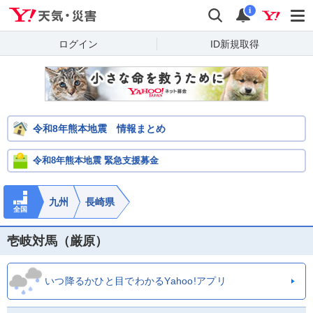
Yahoo!天気・災害
検索
通知
i
ログイン
ID新規取得
令和8年熊本地震 情報まとめ
令和8年熊本地震 緊急支援募金
九州
長崎県
全国
壱岐対馬（厳原）
いつ降るかひと目でわかるYahoo!アプリ