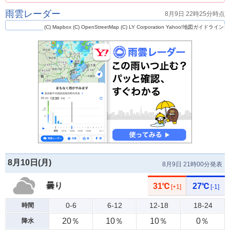
雨雲レーダー
8月9日 22時25分時点
(C) Mapbox
(C) OpenStreetMap
(C) LY Corporation
Yahoo!地図ガイドライン
8月10日(
月
)
8月9日 21時00分発表
曇り
31℃
27℃
[+1]
[-1]
0-6
6-12
12-18
18-24
時間
20％
10％
10％
0％
降水