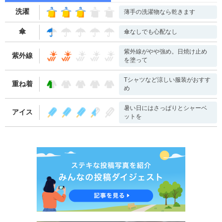
洗濯
薄手の洗濯物なら乾きます
傘
傘なしでも心配なし
紫外線がやや強め。日焼け止め
紫外線
を塗って
Tシャツなど涼しい服装がおすす
重ね着
め
暑い日にはさっぱりとシャーベ
アイス
ットを