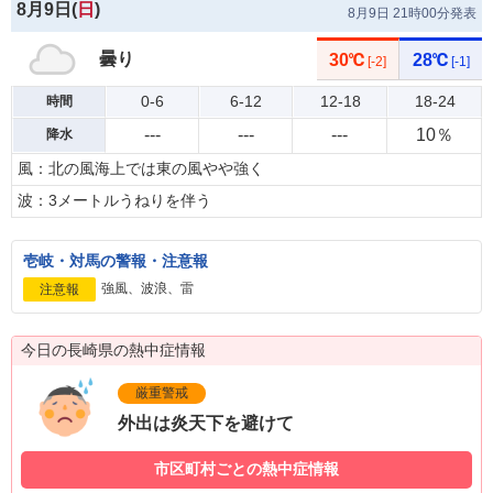
8月9日(
日
)
8月9日 21時00分発表
曇り
30℃
28℃
[-2]
[-1]
0-6
6-12
12-18
18-24
時間
---
---
---
10％
降水
風：北の風海上では東の風やや強く
波：3メートルうねりを伴う
壱岐・対馬の警報・注意報
強風、波浪、雷
注意報
今日の長崎県の熱中症情報
厳重警戒
外出は炎天下を避けて
市区町村ごとの熱中症情報