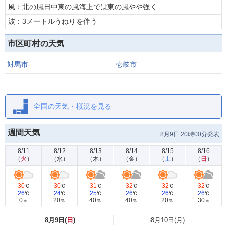
風：北の風日中東の風海上では東の風やや強く
波：3メートルうねりを伴う
市区町村の天気
対馬市
壱岐市
全国の天気・概況を見る
週間天気
8月9日 20時00分発表
8/11
8/12
8/13
8/14
8/15
8/16
（
火
）
（
水
）
（
木
）
（
金
）
（
土
）
（
日
）
30
30
31
32
32
32
℃
℃
℃
℃
℃
℃
26
24
25
26
26
26
℃
℃
℃
℃
℃
℃
0
20
40
40
20
30
％
％
％
％
％
％
8月9日(
日
)
8月10日(
月
)