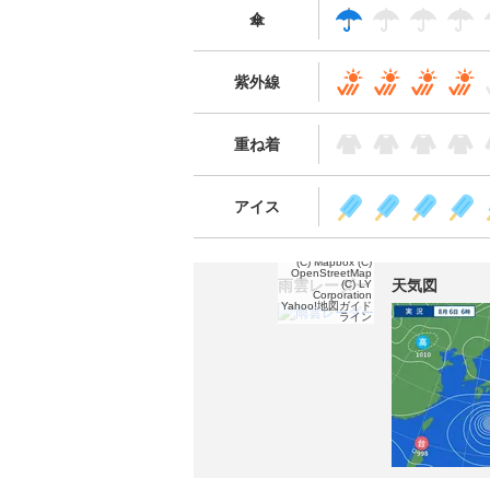
傘
紫外線
重ね着
アイス
(C) Mapbox
(C)
OpenStreetMap
雨雲レーダー
天気図
(C) LY
Corporation
Yahoo!地図ガイド
ライン