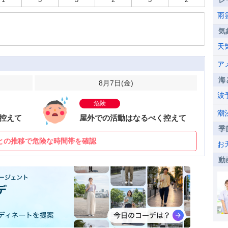
レ
雨
気
天
ア
海
8月7日(
金
)
波
危険
潮
控えて
屋外での活動はなるべく控えて
季
との推移で危険な時間帯を確認
お
動