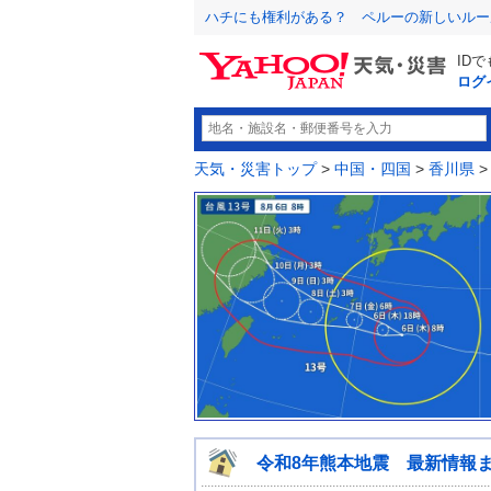
ハチにも権利がある？ ペルーの新しいルー
ID
ログ
天気・災害トップ
>
中国・四国
>
香川県
令和8年熊本地震 最新情報