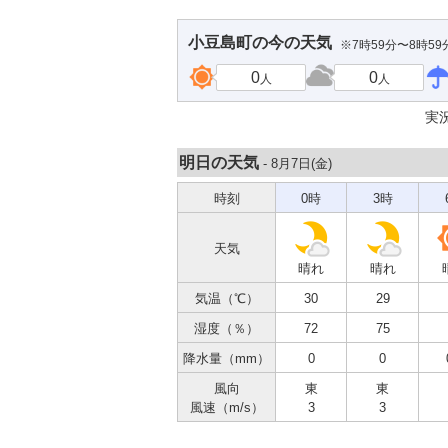
小豆島町
の今の天気
※7時59分〜8時5
0
0
人
人
実
明日の天気
- 8月7日(
金
)
時刻
0時
3時
天気
晴れ
晴れ
気温（℃）
30
29
湿度（％）
72
75
降水量（mm）
0
0
風向
東
東
風速（m/s）
3
3