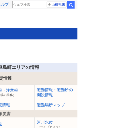
ヘルプ
山根視来
検索
豆島町エリアの情報
災情報
避難情報・避難所の
報・注意報
開設情報
今後の推移）
電情報
避難場所マップ
象災害
河川水位
風
（ライブカメラ）