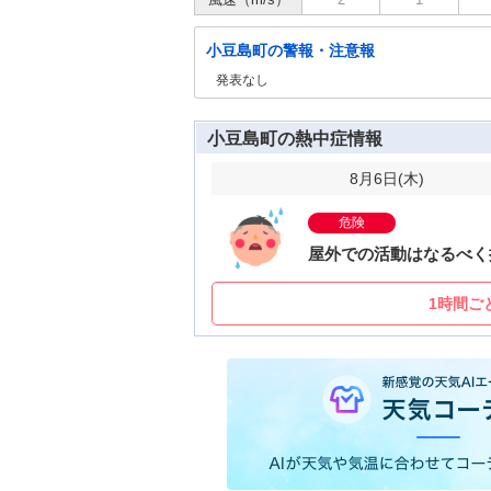
小豆島町の警報・注意報
発表なし
小豆島町の熱中症情報
8月6日(
木
)
危険
屋外での活動はなるべく
1時間ご