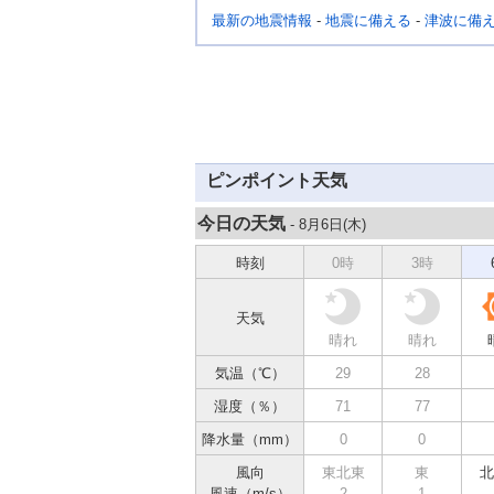
最新の地震情報
-
地震に備える
-
津波に備
ピンポイント天気
今日の天気
- 8月6日(
木
)
時刻
0時
3時
天気
晴れ
晴れ
気温（℃）
29
28
湿度（％）
71
77
降水量（mm）
0
0
風向
東北東
東
北
風速（m/s）
2
1