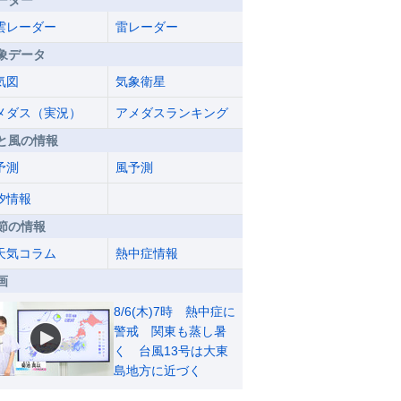
ーダー
雲レーダー
雷レーダー
象データ
気図
気象衛星
メダス（実況）
アメダスランキング
と風の情報
予測
風予測
汐情報
節の情報
天気コラム
熱中症情報
画
8/6(木)7時 熱中症に
警戒 関東も蒸し暑
く 台風13号は大東
島地方に近づく