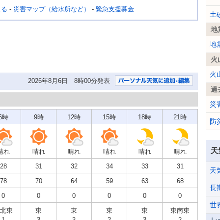
える
-
災害マップ（給水所など）
-
緊急支援募金
土
地
地
火
火
2026年8月6日 8時00分発表
過
災
6時
9時
12時
15時
18時
21時
防
天
晴れ
晴れ
晴れ
晴れ
晴れ
晴れ
28
31
32
34
33
31
天
78
70
64
59
63
68
長
0
0
0
0
0
0
世
北東
東
東
東
東
東南東
1
3
3
2
3
2