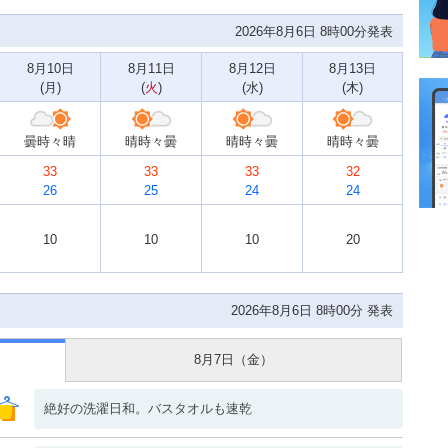
2026年8月6日 8時00分発表
8月10日
8月11日
8月12日
8月13日
(
月
)
(
火
)
(
水
)
(
木
)
曇時々晴
晴時々曇
晴時々曇
晴時々曇
33
33
33
32
26
25
24
24
10
10
10
20
2026年8月6日 8時00分 発表
8月7日（
金
）
絶好の洗濯日和。バスタオルも速乾