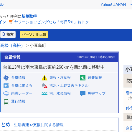
ル
Yahoo! JAPAN
でもっと便利に
新規取得
イン
ヤフーショッピングなら「毎日5％」おトク
パーソナル天気
>
高松（高松）
> 小豆島町
台風情報
2026年8月6日 8時45分現在
台風13号は南大東島の東約260kmを西北西に移動中
小
台風情報
警報・注意報
避難情報
防
台風に備える
洪水・土砂災害キキクル
警
雨雲レーダー
河川水位情報
災害マップ
（
運行情報
停
気
まとめ
-
生活再建や支援に関する情報
台