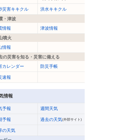
砂災害キキクル
洪水キキクル
震・津波
震情報
津波情報
山噴火
山情報
去の災害を知る・災害に備える
害カレンダー
防災手帳
災速報
気情報
気予報
週間天気
期予報
過去の天気
(外部サイト)
界の天気