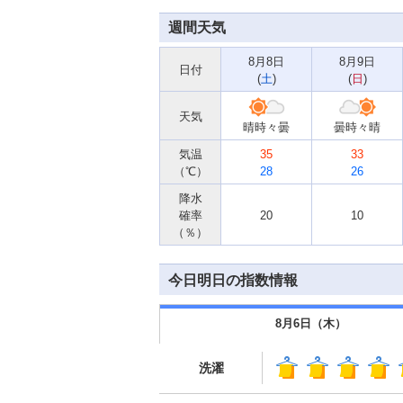
週間天気
8月8日
8月9日
日付
(
土
)
(
日
)
天気
晴時々曇
曇時々晴
気温
35
33
（℃）
28
26
降水
確率
20
10
（％）
今日明日の指数情報
8月6日（
木
）
洗濯