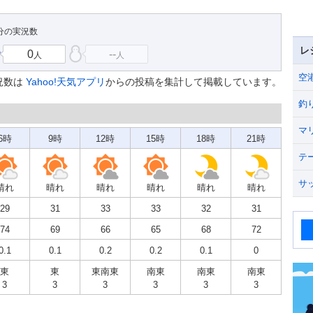
9分の実況数
レ
0
--
人
人
空
況数は
Yahoo!天気アプリ
からの投稿を集計して掲載しています。
釣
マ
6時
9時
12時
15時
18時
21時
テ
サ
晴れ
晴れ
晴れ
晴れ
晴れ
晴れ
29
31
33
33
32
31
74
69
66
65
68
72
0.1
0.1
0.2
0.2
0.1
0
東
東
東南東
南東
南東
南東
3
3
3
3
3
3