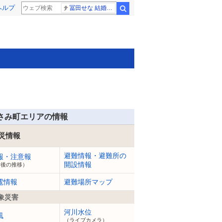
ヘルプ
冨田せな 結婚発表
検索
さみ町エリアの情報
災情報
避難情報・避難所の
報・注意報
開設情報
今後の推移）
電情報
避難場所マップ
象災害
河川水位
風
（ライブカメラ）