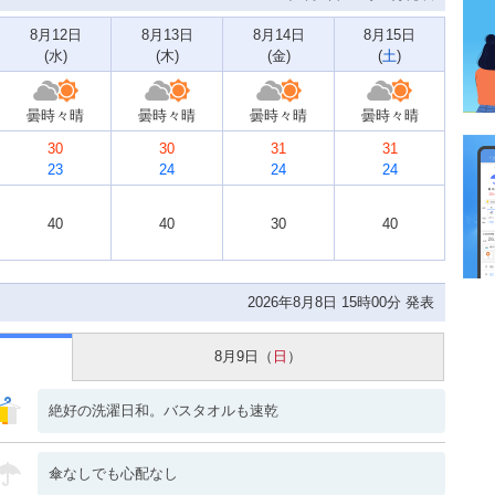
8月12日
8月13日
8月14日
8月15日
(
水
)
(
木
)
(
金
)
(
土
)
曇時々晴
曇時々晴
曇時々晴
曇時々晴
30
30
31
31
23
24
24
24
40
40
30
40
2026年8月8日 15時00分 発表
8月9日（
日
）
絶好の洗濯日和。バスタオルも速乾
傘なしでも心配なし