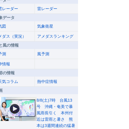
ーダー
雲レーダー
雷レーダー
象データ
気図
気象衛星
メダス（実況）
アメダスランキング
と風の情報
予測
風予測
汐情報
節の情報
天気コラム
熱中症情報
画
8/8(土)7時 台風13
号 沖縄・奄美で暴
風雨長引く 本州付
近は雷雨と暑さ 熊
本は3週間連続の猛暑