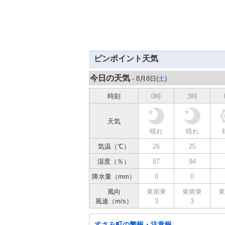
ピンポイント天気
今日の天気
- 8月8日(
土
)
時刻
0時
3時
天気
晴れ
晴れ
気温（℃）
26
25
湿度（％）
87
94
降水量（mm）
0
0
風向
東南東
東南東
東
風速（m/s）
3
3
すさみ町の警報・注意報