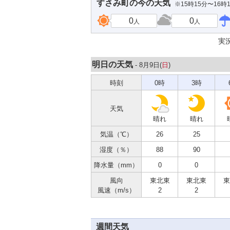
すさみ町
の今の天気
※15時15分〜16時
0
0
人
人
実
明日の天気
- 8月9日(
日
)
時刻
0時
3時
天気
晴れ
晴れ
気温（℃）
26
25
湿度（％）
88
90
降水量（mm）
0
0
風向
東北東
東北東
東
風速（m/s）
2
2
週間天気