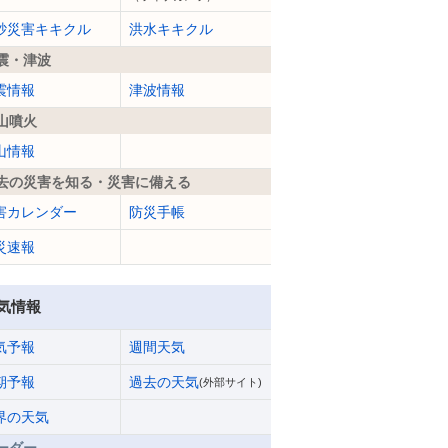
砂災害キキクル
洪水キキクル
震・津波
震情報
津波情報
山噴火
山情報
去の災害を知る・災害に備える
害カレンダー
防災手帳
災速報
気情報
気予報
週間天気
期予報
過去の天気
(外部サイト)
界の天気