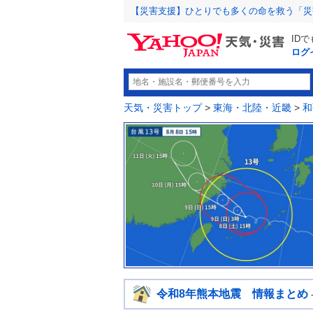
【災害支援】ひとりでも多くの命を救う「災
ID
ログ
天気・災害トップ
>
東海・北陸・近畿
>
和
令和8年熊本地震 情報まとめ