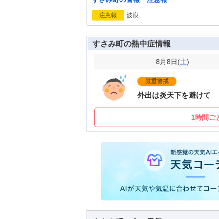
波浪
注意報
すさみ町の熱中症情報
8月8日(
土
)
厳重警戒
外出は炎天下を避けて
1時間ご