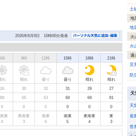
土
地
地
2026年8月8日 15時00分発表
火
火
過
6時
9時
12時
15時
18時
21時
災
防
晴れ
晴れ
曇り
曇り
晴れ
晴れ
26
30
32
31
29
27
天
89
65
53
60
69
81
天
0
0
0
0
0
0
南東
東南東
南東
南東
東南東
東
長
4
3
6
5
4
3
世