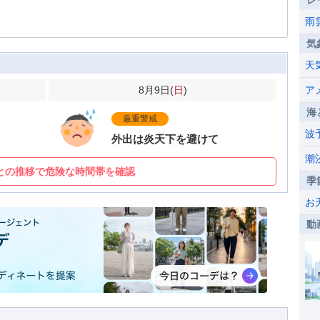
レ
雨
気
天
8月9日(
日
)
ア
海
厳重警戒
波
外出は炎天下を避けて
潮
との推移で危険な時間帯を確認
季
お
動