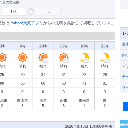
15分の実況数
0
--
人
人
況数は
Yahoo!天気アプリ
からの投稿を集計して掲載しています。
レ
空
6時
9時
12時
15時
18時
21時
釣
マ
晴れ
晴れ
晴れ
晴れ
晴れ
晴れ
25
30
31
31
28
26
テ
89
66
60
60
71
81
サ
0
0
0
0
0
0
北東
東南東
南東
南東
東南東
東
2
3
5
5
1
2
2026年8月8日 15時00分発表