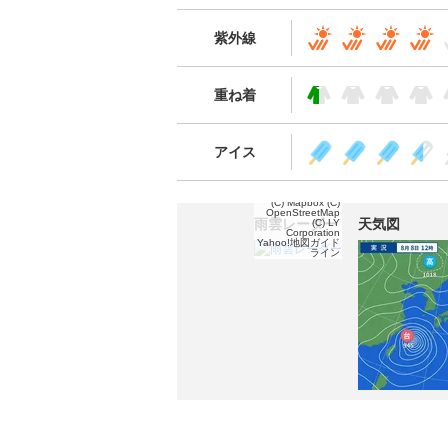
紫外線
重ね着
アイス
(C) Mapbox
(C)
OpenStreetMap
雨雲レーダー
天気図
(C) LY
Corporation
Yahoo!地図ガイド
ライン