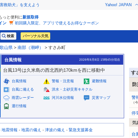
害救助犬」を支えよう
Yahoo! JAPAN
でもっと便利に
新規取得
イン
初回購入限定、アプリで使えるお得なクーポン
パーソナル天気
歌山県
>
南部（潮岬）
> すさみ町
台風情報
2026年8月8日 15時45分現在
台風13号は久米島の西北西約170kmを西に移動中
す
台風情報
警報・注意報
避難情報
防
台風に備える
洪水・土砂災害キキクル
警
雨雲レーダー
河川水位情報
災害マップ
（
運行情報
停
気
-
地震情報
-
地震の備え
-
津波の備え
-
緊急支援募金
台