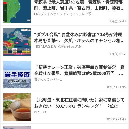
青森県で最大震度1の地震 青森県・青森南部
町、階上町、岩手県・宮古市、山田町、釜石
市、盛岡市、宮城県・登米市
FNNプライムオンライン（フジテレビ系）
8/7(金) 2:48
“ダブル台風” お盆休みに影響は？13号が沖縄
本島を直撃へ 欠航・ホテルのキャンセル相次
ぐ 週明け15号が北日本に接近【news23】
TBS NEWS DIG Powered by JNN
8/7(金) 0:17
「新芽クレーン工業」破産手続き開始決定 資
金繰りが限界、負債総額は約2億2000万円 岩
手県奥州市
岩手めんこいテレビ
8/6(木) 21:48
【北海道・東北在住者に聞いた】家に常備して
おきたい「めんつゆ」ランキング！ 2位は
「追いがつおつゆ（ミツカン）」、1位は？
ねとらぼ
8/6(木) 21:40