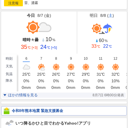
雷、濃霧
注意報
今日
8/7 (
金
)
明日
8/8 (
土
)
10
晴時々曇
60
%
%
35
24
33
22
℃
℃
℃
[+3]
℃
[+5]
時刻
6
7
8
9
10
11
12
天気
気温
25
℃
25
℃
26
℃
27
℃
29
℃
31
℃
32
℃
降水
0
%
0
%
0
%
0
%
0
%
0
%
10
%
0
mm
0
mm
0
mm
0
mm
0
mm
0
mm
0
mm
0
湿度
93
90
89
83
75
68
62
%
%
%
%
%
%
%
ほかの情報を見る
8月7日 6時00分発表
南南西
南
南南東
南南東
南南東
南南東
南
風
1
2
2
3
3
3
4
m/s
m/s
m/s
m/s
m/s
m/s
m/s
令和8年熊本地震 緊急支援募金
いつ降るかひと目でわかるYahoo!アプリ