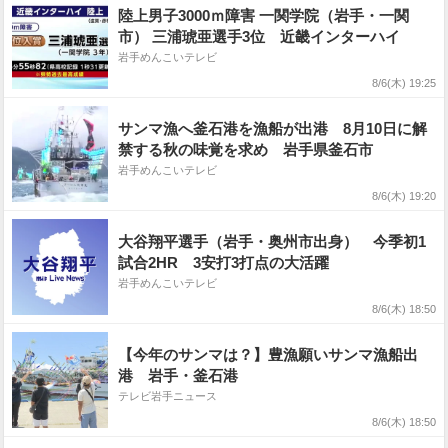
陸上男子3000ｍ障害 一関学院（岩手・一関
市） 三浦琥亜選手3位 近畿インターハイ
岩手めんこいテレビ
8/6(木) 19:25
サンマ漁へ釜石港を漁船が出港 8月10日に解
禁する秋の味覚を求め 岩手県釜石市
岩手めんこいテレビ
8/6(木) 19:20
大谷翔平選手（岩手・奥州市出身） 今季初1
試合2HR 3安打3打点の大活躍
岩手めんこいテレビ
8/6(木) 18:50
【今年のサンマは？】豊漁願いサンマ漁船出
港 岩手・釜石港
テレビ岩手ニュース
8/6(木) 18:50