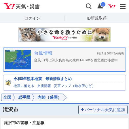
Yahoo!天気・災害
検索
通知
i
ログイン
ID新規取得
台風情報
8月7日 5時45分発表
台風13号は沖永良部島の東約140kmを西北西に移動中
令和8年熊本地震 最新情報まとめ
地震に備える
-
支援情報
-
災害マップ（給水所など）
全国
岩手県
内陸（盛岡）
滝沢市
パーソナル天気に追加
滝沢市の警報・注意報