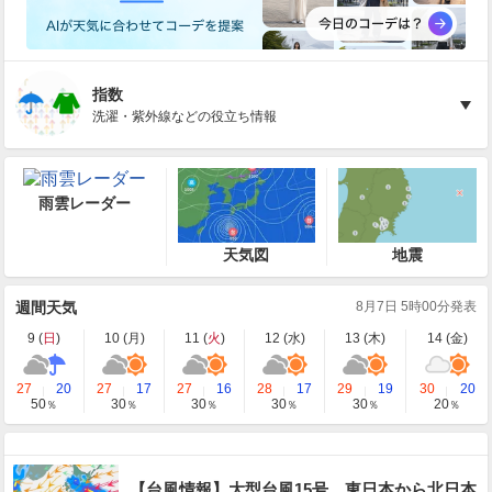
指数
洗濯・紫外線などの役立ち情報
雨雲レーダー
天気図
地震
週間天気
8月7日 5時00分発表
9 (
日
)
10 (
月
)
11 (
火
)
12 (
水
)
13 (
木
)
14 (
金
)
27
20
27
17
27
16
28
17
29
19
30
20
50
30
30
30
30
20
％
％
％
％
％
％
【台風情報】大型台風15号、東日本から北日本