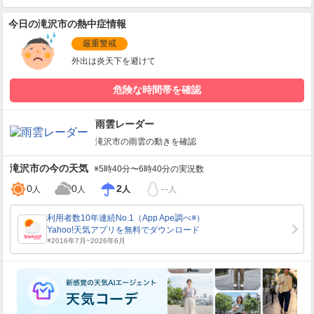
今日の滝沢市の熱中症情報
厳重警戒
外出は炎天下を避けて
危険な時間帯を確認
雨雲レーダー
滝沢市
の雨雲の動きを確認
滝沢市
の今の天気
※5時40分〜6時40分の実況数
0
0
2
--
人
人
人
人