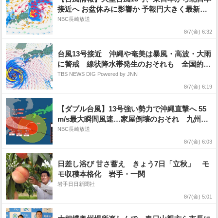
接近へ お盆休みに影響か 予報円大きく最新情
報に注意【7日午前6時現在】
NBC長崎放送
8/7(金) 6:32
台風13号接近 沖縄や奄美は暴風・高波・大雨
に警戒 線状降水帯発生のおそれも 全国的に
厳しい暑さ
TBS NEWS DIG Powered by JNN
8/7(金) 6:19
【ダブル台風】13号強い勢力で沖縄直撃へ 55
m/s最大瞬間風速…家屋倒壊のおそれ 九州も
強風域 15号は来週北日本にかなり接近か【7
NBC長崎放送
日午前6時現在】
8/7(金) 6:03
日差し浴び 甘さ蓄え きょう7日「立秋」 モ
モ収穫本格化 岩手・一関
岩手日日新聞社
8/7(金) 5:01