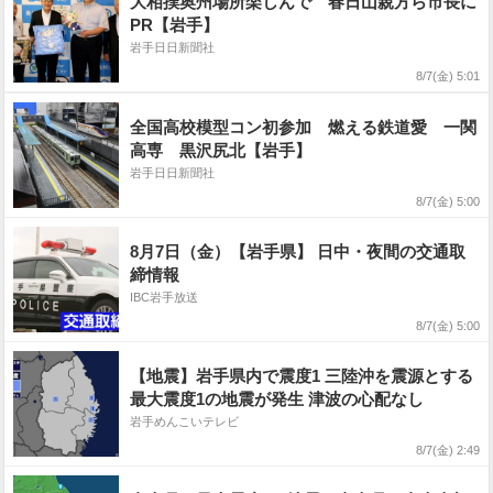
大相撲奥州場所楽しんで 春日山親方ら市長に
PR【岩手】
岩手日日新聞社
8/7(金) 5:01
全国高校模型コン初参加 燃える鉄道愛 一関
高専 黒沢尻北【岩手】
岩手日日新聞社
8/7(金) 5:00
8月7日（金）【岩手県】 日中・夜間の交通取
締情報
IBC岩手放送
8/7(金) 5:00
【地震】岩手県内で震度1 三陸沖を震源とする
最大震度1の地震が発生 津波の心配なし
岩手めんこいテレビ
8/7(金) 2:49