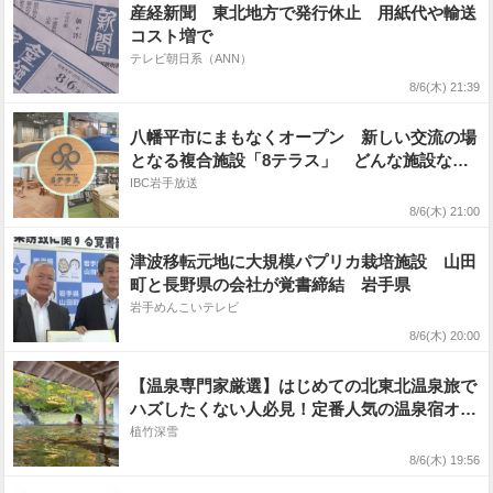
産経新聞 東北地方で発行休止 用紙代や輸送
コスト増で
テレビ朝日系（ANN）
8/6(木) 21:39
八幡平市にまもなくオープン 新しい交流の場
となる複合施設「8テラス」 どんな施設なの
か一足先に紹介 岩手
IBC岩手放送
8/6(木) 21:00
津波移転元地に大規模パプリカ栽培施設 山田
町と長野県の会社が覚書締結 岩手県
岩手めんこいテレビ
8/6(木) 20:00
【温泉専門家厳選】はじめての北東北温泉旅で
ハズしたくない人必見！定番人気の温泉宿オス
スメ５選
植竹深雪
8/6(木) 19:56