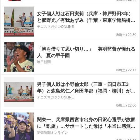
女子個人戦は石田実莉（兵庫・神戸野田3年）
と梛野光／有我あずみ（千葉・東京学館船橋）
が優勝 [近畿総体2026テニス競技]
テニスマガジンONLINE
8/8(土) 22:30
「胸を借りて思い切り…」 英明監督が憧れる
人 夏の甲子園
毎日新聞
8/8(土) 22:17
男子個人戦は小野倫太郎（三重・四日市工3
年）と森島悠仁／床田隼都（福岡・柳川）が優
勝 [近畿総体2026テニス競技]
テニスマガジンONLINE
8/8(土) 22:00
関東一、兵庫県西宮市出身の田沢心選手が故郷
に「凱旋」…サポートした母は「本当に感無
量」
読売新聞オンライン