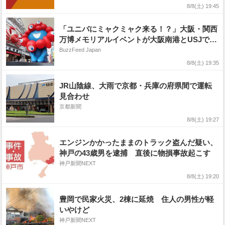
8/8(土) 19:45
「ユニバにミャクミャク来る！？」大阪・関西
万博メモリアルイベントが大阪南港とUSJで開
催。SISやコブクロも出演
BuzzFeed Japan
8/8(土) 19:35
JR山陰線、大雨で京都・兵庫の府県間で運転
見合わせ
京都新聞
8/8(土) 19:27
エンジンかかったままのトラック盗んだ疑い、
神戸の43歳男を逮捕 直後に物損事故起こす
神戸新聞NEXT
8/8(土) 19:20
豊岡で民家火災、2棟に延焼 住人の男性が軽
いやけど
神戸新聞NEXT