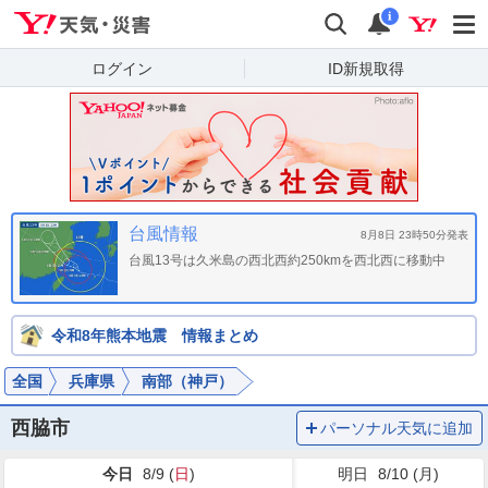
Yahoo!天気・災害
検索
通知
i
ログイン
ID新規取得
台風情報
8月8日 23時50分発表
台風13号は久米島の西北西約250kmを西北西に移動中
令和8年熊本地震 情報まとめ
全国
兵庫県
南部（神戸）
西脇市
パーソナル天気に追加
今日
8/9 (
日
)
明日
8/10 (
月
)