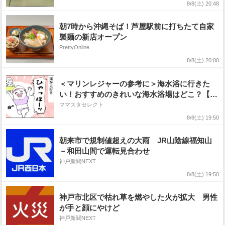
8/8(土) 20:48
朝7時から沖縄そば！芦屋駅前に打ちたて自家
製麺の新店オープン
PrettyOnline
8/8(土) 20:00
＜マリンレジャーの参考に＞海水浴に行きた
い！おすすめのきれいな海水浴場はどこ？【西
日本エリア編】
ママスタセレクト
8/8(土) 19:50
朝来市で規制値超えの大雨 JR山陰線福知山
－和田山間で運転見合わせ
神戸新聞NEXT
8/8(土) 19:50
神戸市北区で枯れ草を燃やした火が拡大 男性
が手と顔にやけど
神戸新聞NEXT