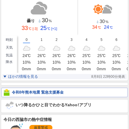
30
曇り
30
%
%
33
25
34
24
℃
℃
℃
[-3]
℃
[+1]
時刻
0
1
2
3
4
5
6
天気
気温
24
℃
26
℃
26
℃
26
℃
25
℃
25
℃
25
℃
降水
10
%
10
%
10
%
10
%
10
%
10
%
10
%
0
mm
0
mm
0
mm
0
mm
0
mm
0
mm
0
mm
0
湿度
94
85
85
86
87
88
88
%
%
%
%
%
%
%
ほかの情報を見る
8月8日 22時00分発表
静穏
静穏
静穏
静穏
東北東
北東
北東
風
0
0
0
0
1
1
1
m/s
m/s
m/s
m/s
m/s
m/s
m/s
令和8年熊本地震 緊急支援募金
いつ降るかひと目でわかるYahoo!アプリ
今日の西脇市の熱中症情報
厳重警戒