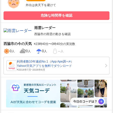
外出は炎天下を避けて
危険な時間帯を確認
雨雲レーダー
西脇市
の雨雲の動きを確認
西脇市
の今の天気
※23時40分〜0時40分の実況数
0
0
0
--
人
人
人
人