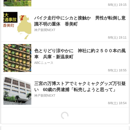
8/8(土) 19:15
バイク走行中にシカと接触か 男性が転倒し意
識不明の重体 香美町
神戸新聞NEXT
8/8(土) 19:11
色とりどり涼やかに 神社に約２５００本の風
車 兵庫・新温泉町
ABCニュース
8/8(土) 18:55
三宮の万博ストアでミャクミャクグッズ万引疑
い 60歳の男逮捕「転売しようと思って」
神戸新聞NEXT
8/8(土) 18:54