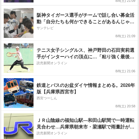
8/8(土) 21:09
阪神タイガース選手がチームで話し合い募金活
動「自分たちも何かできることがあるんじゃな
いか」／熊本地震被災地支援
サンテレビ
8/8(土) 21:09
テニス女子シングルス、神戸野田の石田実莉選
手がインターハイの頂点に…「粘り強く最後ま
で頑張れた」
読売新聞オンライン
8/8(土) 21:06
鉄道とバスのお盆ダイヤ情報まとめる。2026年
版【兵庫県西宮市】
西宮つーしん
8/8(土) 20:58
ＪＲ山陰線の福知山駅―和田山駅間で一時運転
見合わせ…兵庫県朝来市・梁瀬駅で雨量計が規
制値超える
読売新聞オンライン