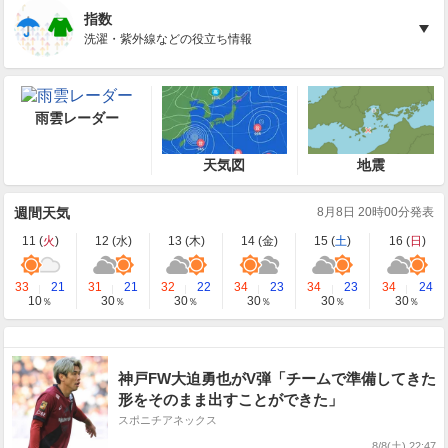
指数
洗濯・紫外線などの役立ち情報
雨雲レーダー
天気図
地震
週間天気
8月8日 20時00分発表
11 (
火
)
12 (
水
)
13 (
木
)
14 (
金
)
15 (
土
)
16 (
日
)
33
21
31
21
32
22
34
23
34
23
34
24
10
30
30
30
30
30
％
％
％
％
％
％
神戸FW大迫勇也がV弾「チームで準備してきた
形をそのまま出すことができた」
スポニチアネックス
8/8(土) 22:47