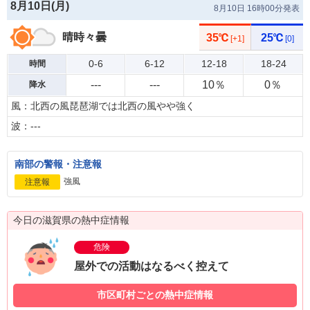
8月10日(
月
)
8月10日 16時00分発表
晴時々曇
35℃
25℃
[+1]
[0]
0-6
6-12
12-18
18-24
時間
---
---
10％
0％
降水
風：北西の風琵琶湖では北西の風やや強く
波：---
南部の警報・注意報
強風
注意報
今日の滋賀県の熱中症情報
危険
屋外での活動はなるべく控えて
市区町村ごとの熱中症情報