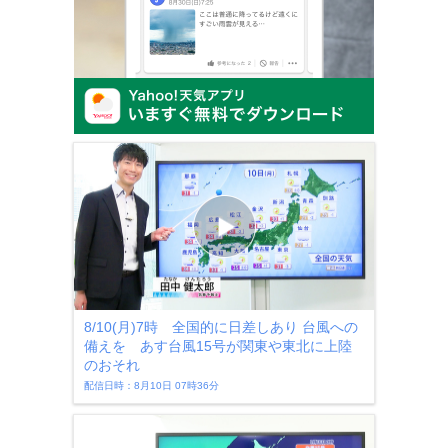
8/10(月)7時 全国的に日差しあり 台風への
備えを あす台風15号が関東や東北に上陸
のおそれ
配信日時：8月10日 07時36分