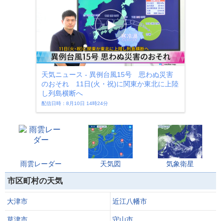
天気ニュース - 異例台風15号 思わぬ災害
のおそれ 11日(火・祝)に関東か東北に上陸
し列島横断へ
配信日時：8月10日 14時24分
雨雲レーダー
天気図
気象衛星
市区町村の天気
大津市
近江八幡市
草津市
守山市