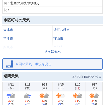
風：北西の風後やや強く
波：---
市区町村の天気
大津市
近江八幡市
草津市
守山市
栗東市
甲賀市
さらに表示
野洲市
湖南市
全国の天気・概況を見る
東近江市
日野町
竜王町
週間天気
8月10日 15時00分発表
8/12
8/13
8/14
8/15
8/16
8/17
（
水
）
（
木
）
（
金
）
（
土
）
（
日
）
（
月
）
30
31
33
34
34
34
℃
℃
℃
℃
℃
℃
23
23
24
24
25
25
℃
℃
℃
℃
℃
℃