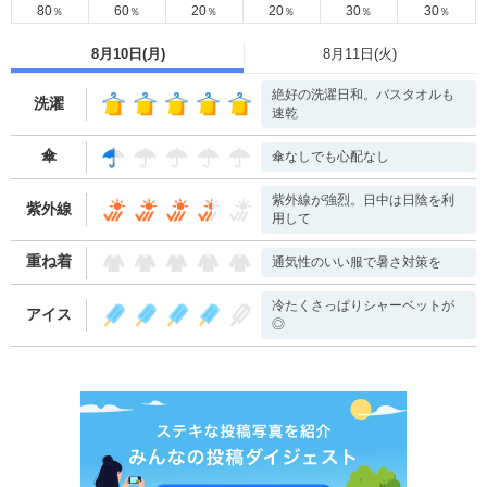
80
60
20
20
30
30
％
％
％
％
％
％
8月10日(
月
)
8月11日(
火
)
絶好の洗濯日和。バスタオルも
洗濯
速乾
傘
傘なしでも心配なし
紫外線が強烈。日中は日陰を利
紫外線
用して
重ね着
通気性のいい服で暑さ対策を
冷たくさっぱりシャーベットが
アイス
◎