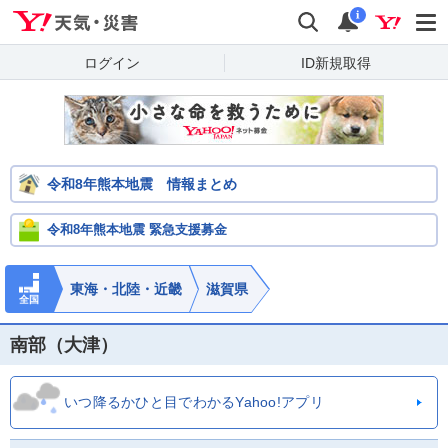
Yahoo!天気・災害
検索
通知
i
ログイン
ID新規取得
令和8年熊本地震 情報まとめ
令和8年熊本地震 緊急支援募金
東海・北陸・近畿
滋賀県
全国
南部（大津）
いつ降るかひと目でわかるYahoo!アプリ