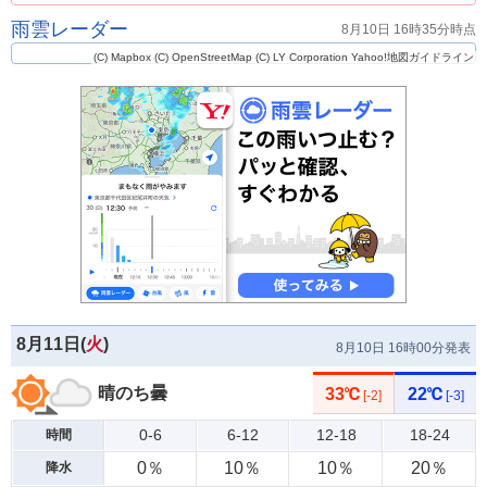
雨雲レーダー
8月10日 16時35分時点
(C) Mapbox
(C) OpenStreetMap
(C) LY Corporation
Yahoo!地図ガイドライン
8月11日(
火
)
8月10日 16時00分発表
晴のち曇
33℃
22℃
[-2]
[-3]
0-6
6-12
12-18
18-24
時間
0％
10％
10％
20％
降水