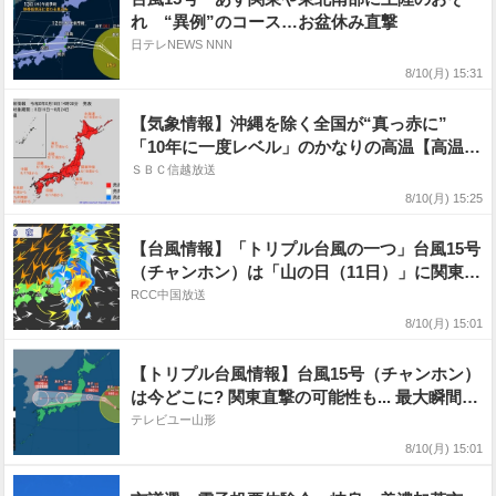
れ “異例”のコース…お盆休み直撃
日テレNEWS NNN
8/10(月) 15:31
【気象情報】沖縄を除く全国が“真っ赤に”
「10年に一度レベル」のかなりの高温【高温に
関する早期天候情報・気象庁】17日（月）前
ＳＢＣ信越放送
後〜 関東甲信・北海道・東北・北陸・東海・
8/10(月) 15:25
近畿・中国・四国・九州・奄美 熱中症対策な
どに注意呼びかけ
【台風情報】「トリプル台風の一つ」台風15号
（チャンホン）は「山の日（11日）」に関東地
方へ上陸か ※20日までの雨風シミュレーショ
RCC中国放送
ン
8/10(月) 15:01
【トリプル台風情報】台風15号（チャンホン）
は今どこに? 関東直撃の可能性も... 最大瞬間風
速35m/s予想 進路予想・勢力を詳しく 台風
テレビユー山形
13号、台風16号の今後は? 全国の天気を画像
8/10(月) 15:01
で 気象庁