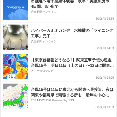
市議選へ電子投票体験会 岐阜・美濃加茂市…
4日間、8か所で
読売新聞オンライン
8/10(月) 14:38
ハイパーカミオカンデ 水槽壁の「ライニング
工事」完了
読売新聞オンライン
8/10(月) 14:33
【東京首都圏どうなる?】関東直撃予想の逆走
台風15号 明日11日（山の日）〜12日に関東・
東北に上陸か… その後は西日本へと列島横断
ＡＴＶ青森テレビ
予想 「お盆」の日本への影響は? 進路図/雨
8/10(月) 14:25
風シミュレーション
台風15号は11日に東北から関東へ最接近、夜は
関東や福島県で雨強まる所も 沿岸を中心に強
風や高波にも注意【台風情報】
TBS NEWS DIG Powered by JNN
8/10(月) 13:33