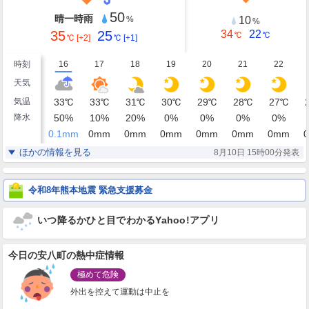
50
晴一時雨
10
%
%
35
25
34
22
℃
℃
℃
[+2]
℃
[+1]
時刻
16
17
18
19
20
21
22
天気
気温
33
℃
33
℃
31
℃
30
℃
29
℃
28
℃
27
℃
降水
50
%
10
%
20
%
0
%
0
%
0
%
0
%
0.1
mm
0
mm
0
mm
0
mm
0
mm
0
mm
0
mm
0
湿度
56
56
57
60
63
66
68
%
%
%
%
%
%
%
ほかの情報を見る
8月10日 15時00分発表
西
西北西
西北西
西北西
西北西
西北西
西北西
風
7
6
6
5
4
3
3
m/s
m/s
m/s
m/s
m/s
m/s
m/s
令和8年熊本地震 緊急支援募金
いつ降るかひと目でわかるYahoo!アプリ
今日の安八町の熱中症情報
極めて危険
外出を控えて運動は中止を