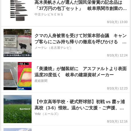
高木美帆さんが選んだ国民栄誉賞の記念品は
「37万円の包丁セット」 岐阜県関市創業の刃
物メーカーによる37工程の職人技
中京テレビＮＥＷＳ
8/10(月) 13:00
クマの人身被害を受けて対策本部会議 キャン
プ客らにごみ持ち帰りの徹底を呼びかける 岐
阜・高山市
メ〜テレ（名古屋テレビ）
8/10(月) 12:24
「美濃焼」が舗装材に アスファルトより表面
温度20度低く 岐阜の建築資材メーカー
産経新聞
8/10(月) 12:23
【中京高等学校・硬式野球部】初戦 vs 霞ヶ浦
高校（3-6）惜敗。温かいご支援・ご声援、本
当にありがとうございました
Yellz（エールズ）
8/10(月) 12:16