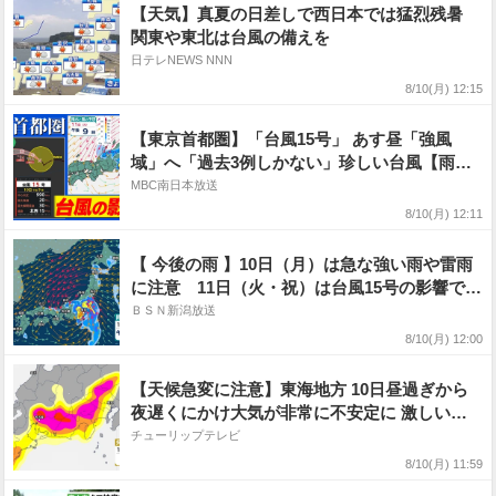
【天気】真夏の日差しで西日本では猛烈残暑
関東や東北は台風の備えを
日テレNEWS NNN
8/10(月) 12:15
【東京首都圏】「台風15号」 あす昼「強風
域」へ「過去3例しかない」珍しい台風【雨シ
ミュレーション10日（月）〜12日（水）/お盆
MBC南日本放送
休み天気予報】気象庁「気象解説情報」東京・
8/10(月) 12:11
神奈川・埼玉・千葉・群馬・栃木・茨城・山
梨・長野
【 今後の雨 】10日（月）は急な強い雨や雷雨
に注意 11日（火・祝）は台風15号の影響で北
日本・東日本で大雨のおそれ【15日（土）午後
ＢＳＮ新潟放送
3時までの雨風シミュレーション・10日正午更
8/10(月) 12:00
新】
【天候急変に注意】東海地方 10日昼過ぎから
夜遅くにかけ大気が非常に不安定に 激しい雷
雨や竜巻などの突風、ひょうに注意【気象情
チューリップテレビ
報】【風と雨のシミュレーション】
8/10(月) 11:59