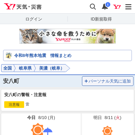
Yahoo!天気・災害
検索
通知
i
ログイン
ID新規取得
令和8年熊本地震 情報まとめ
全国
岐阜県
美濃（岐阜）
安八町
パーソナル天気に追加
安八町の警報・注意報
雷
注意報
今日
8/10 (
月
)
明日
8/11 (
火
)