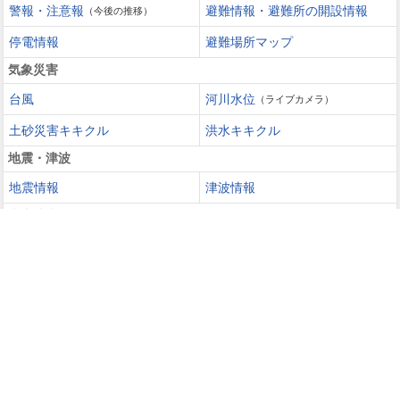
警報・注意報
避難情報・避難所の開設情報
（今後の推移）
停電情報
避難場所マップ
気象災害
台風
河川水位
（ライブカメラ）
土砂災害キキクル
洪水キキクル
地震・津波
地震情報
津波情報
火山噴火
火山情報
過去の災害を知る・災害に備える
災害カレンダー
防災手帳
防災速報
天気ガイド