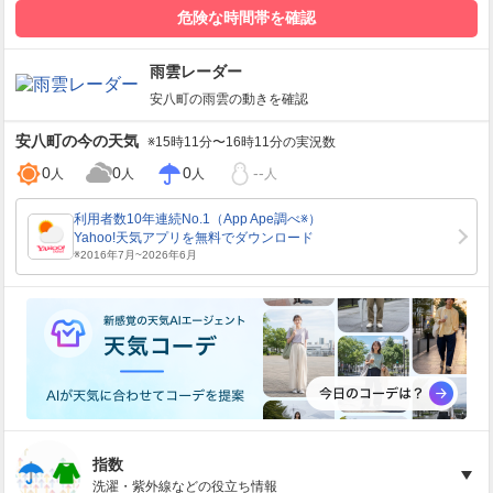
危険な時間帯を確認
雨雲レーダー
安八町
の雨雲の動きを確認
安八町
の今の天気
※15時11分〜16時11分の実況数
0
0
0
--
人
人
人
人
指数
洗濯・紫外線などの役立ち情報