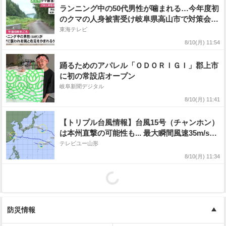
ランニング中の50代男性が噛まれる…今年度初
のクマの人身被害受け岐阜県高山市で対策会議
より広範囲で注意喚起へ
東海テレビ
8/10(月) 11:54
踊るためのアパレル「ＯＤＯＲＩＧＩ」郡上市
に初の常設店オープン
岐阜新聞デジタル
8/10(月) 11:41
【トリプル台風情報】台風15号（チャンホン）
は本州直撃の可能性も... 最大瞬間風速35m/s予
想 東北への影響はどうなる? 進路予想・勢力
テレビユー山形
を詳しく 台風13号、台風16号の今後は? 全
8/10(月) 11:34
国の天気を画像で 気象庁
防災情報