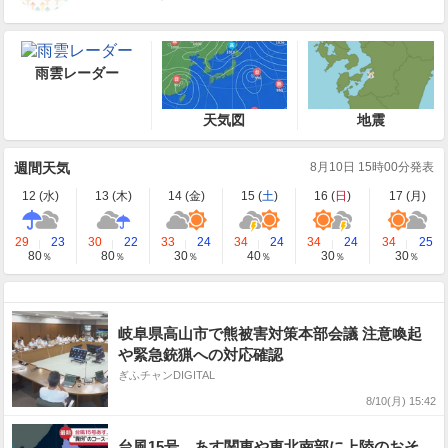
雨雲レーダー
天気図
地震
週間天気
8月10日 15時00分発表
12 (
水
)
13 (
木
)
14 (
金
)
15 (
土
)
16 (
日
)
17 (
月
)
29
23
30
22
33
24
34
24
34
24
34
25
80
80
30
40
30
30
％
％
％
％
％
％
岐阜県高山市で熊被害対策本部会議 注意喚起
や緊急銃猟への対応確認
ぎふチャンDIGITAL
8/10(月) 15:42
台風15号 あす関東や東北南部に上陸のおそ