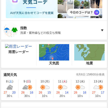
指数
洗濯・紫外線などの役立ち情報
雨雲レーダー
天気図
地震
週間天気
8月6日 15時00分発表
8 (
土
)
9 (
日
)
10 (
月
)
11 (
火
)
12 (
水
)
13 (
木
)
27
20
26
16
26
15
26
14
26
16
27
17
30
30
10
20
10
10
％
％
％
％
％
％