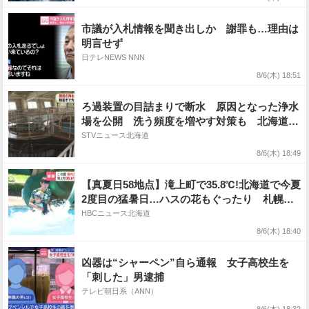
市議が入札情報を聞き出しか 謝罪も…理由は
明言せず
日テレNEWS NNN
8/6(木) 18:51
ろ過装置の目詰まりで断水 原因となった浄水
場を公開 洗う頻度を増やす対策も 北海道根
室市
STVニュース北海道
8/6(木) 18:49
【真夏日58地点】滝上町で35.8℃!北海道で今夏
2度目の猛暑日…ハスの花もぐったり 札幌の
プールは夏休み中の子どもたちで賑わう
HBCニュース北海道
8/6(木) 18:40
凶器は“シャーペン”自ら通報 女子高校生を
「刺した」男逮捕
テレビ朝日系（ANN）