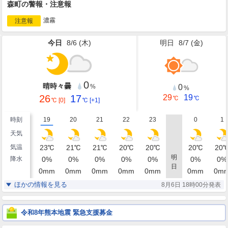
森町の警報・注意報
濃霧
注意報
今日
8/6 (
木
)
明日
8/7 (
金
)
0
晴時々曇
0
%
%
26
17
29
19
℃
℃
℃
[0]
℃
[+1]
時刻
19
20
21
22
23
0
1
天気
気温
23
℃
21
℃
21
℃
20
℃
20
℃
20
℃
20
明
降水
0
%
0
%
0
%
0
%
0
%
0
%
0
%
日
0
mm
0
mm
0
mm
0
mm
0
mm
0
mm
0
m
湿度
86
94
95
95
96
98
98
%
%
%
%
%
%
ほかの情報を見る
8月6日 18時00分発表
南西
西北西
西南西
西南西
南西
西南西
東北
風
2
1
2
2
1
1
1
m/s
m/s
m/s
m/s
m/s
m/s
m/
令和8年熊本地震 緊急支援募金