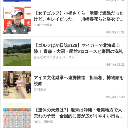
8/6(木) 18:32
【女子ゴルフ】小祝さくら「渋滞で過酷だった
けど、キレイだった」 川崎春花らと浴衣で長
岡花火大会を観覧
スポーツ報知
8/6(木) 18:32
【ゴルフばか日誌#129】マイカーで北海道上
陸！ 青森・大沼・函館の3コースと豪雨の洗礼
みんなのゴルフダイジェスト
8/6(木) 18:31
アイヌ文化継承へ連携推進 担当相、博物館を
視察
共同通信
8/6(木) 18:30
【連休の天気は?】週末は沖縄・奄美地方で大
荒れの予想 全国的に雲が広がりやすい日も
西日本・東海地方中心に危険な暑さ続く（全国
RCC中国放送
天気）