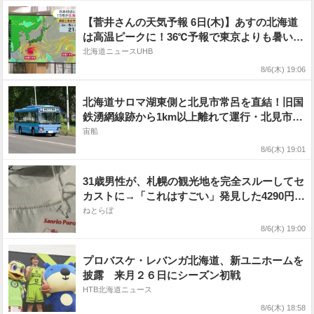
【菅井さんの天気予報 6日(木)】あすの北海道
は高温ピークに！36℃予報で東京よりも暑い…
来週は台風15号が北海道に向かう
北海道ニュースUHB
8/6(木) 19:06
北海道サロマ湖東側と北見市常呂を直結！旧国
鉄湧網線跡から1km以上離れて運行・北見市営
バス
宙船
8/6(木) 19:01
31歳男性が、札幌の観光地を完全スルーしてセ
カストに→「これはすごい」発見した4290円商
品に「まさに運命的な出会い」
ねとらぼ
8/6(木) 19:00
プロバスケ・レバンガ北海道、新ユニホームを
披露 来月２６日にシーズン初戦
HTB北海道ニュース
8/6(木) 18:58