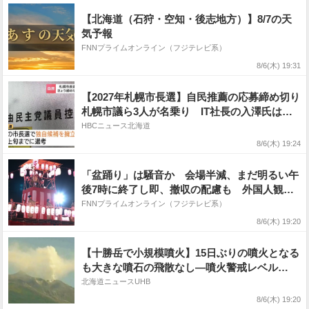
【北海道（石狩・空知・後志地方）】8/7の天
気予報
FNNプライムオンライン（フジテレビ系）
8/6(木) 19:31
【2027年札幌市長選】自民推薦の応募締め切り
札幌市議ら3人が名乗り IT社長の入澤氏は党
の支援に頼らず立候補目指す
HBCニュース北海道
8/6(木) 19:24
「盆踊り」は騒音か 会場半減、まだ明るい午
後7時に終了し即、撤収の配慮も 外国人観光
客人気を背景に参加者は増加
FNNプライムオンライン（フジテレビ系）
8/6(木) 19:20
【十勝岳で小規模噴火】15日ぶりの噴火となる
も大きな噴石の飛散なし―噴火警戒レベル
「2」継続…気象台は火口から1.5キロの範囲で
北海道ニュースUHB
の警戒を呼びかけ
8/6(木) 19:20