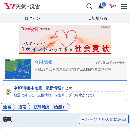
Yahoo!天気・災害
検索
通知
i
ログイン
ID新規取得
台風情報
8月6日 18時45分発表
台風13号は南大東島の北東約120kmを西に移動中
令和8年熊本地震 最新情報まとめ
地震に備える
-
支援情報
-
災害マップ（給水所など）
全国
道南
渡島地方（函館）
森町
パーソナル天気に追加