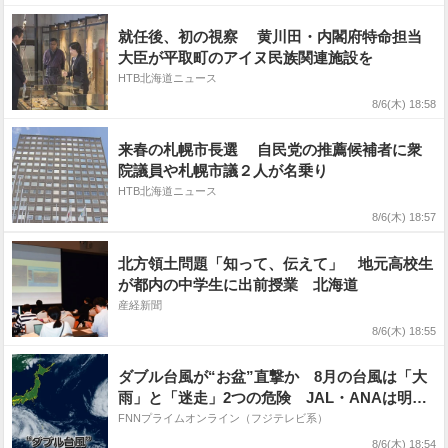
就任後、初の視察 黄川田・内閣府特命担当
大臣が平取町のアイヌ民族関連施設を
HTB北海道ニュース
8/6(木) 18:58
来春の札幌市長選 自民党の推薦候補者に衆
院議員や札幌市議２人が名乗り
HTB北海道ニュース
8/6(木) 18:57
北方領土問題「知って、伝えて」 地元高校生
が都内の中学生に出前授業 北海道
産経新聞
8/6(木) 18:55
ダブル台風が“お盆”直撃か 8月の台風は「大
雨」と「迷走」2つの危険 JAL・ANAは明後
日までに計557便欠航
FNNプライムオンライン（フジテレビ系）
8/6(木) 18:54