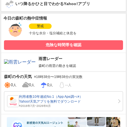
いつ降るかひと目でわかるYahoo!アプリ
今日の森町の熱中症情報
警戒
十分な水分・塩分補給と休息を
危険な時間帯を確認
雨雲レーダー
森町
の雨雲の動きを確認
森町
の今の天気
※18時38分〜19時38分の実況数
0
0
0
--
人
人
人
人