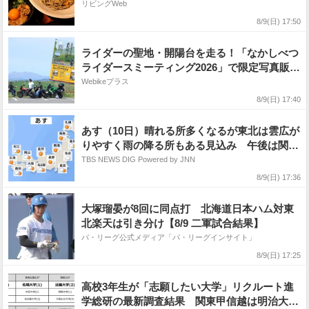
リビングWeb
8/9(日) 17:50
ライダーの聖地・開陽台を走る！「なかしべつ
ライダースミーティング2026」で限定写真販売
サービスが導入決定
Webikeプラス
8/9(日) 17:40
あす（10日）晴れる所多くなるが東北は雲広が
りやすく雨の降る所もある見込み 午後は関東
から西も、ところどころでにわか雨・雷雨があ
TBS NEWS DIG Powered by JNN
る予想
8/9(日) 17:36
大塚瑠晏が8回に同点打 北海道日本ハム対東
北楽天は引き分け【8/9 二軍試合結果】
パ・リーグ公式メディア「パ・リーグインサイト」
8/9(日) 17:25
高校3年生が「志願したい大学」リクルート進
学総研の最新調査結果 関東甲信越は明治大