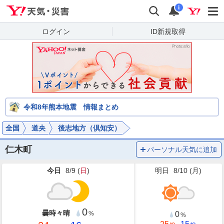
Yahoo!天気・災害
検索
通知
i
ログイン
ID新規取得
令和8年熊本地震 情報まとめ
全国
道央
後志地方（倶知安）
仁木町
パーソナル天気に追加
今日
8/9 (
日
)
明日
8/10 (
月
)
0
曇時々晴
0
%
%