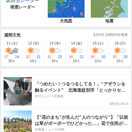
雨雲レーダー
天気図
地震
週間天気
8月9日 20時00分発表
11 (
火
)
12 (
水
)
13 (
木
)
14 (
金
)
15 (
土
)
16 (
日
)
27
14
32
21
31
22
30
21
30
20
30
20
20
10
10
10
10
10
％
％
％
％
％
％
「つめたい！つるつるしてる！」“アザラシを
触るイベント” 北海道紋別市「とっかりセン
ター」
STVニュース北海道
8/9(日) 20:14
【”花のまち”が生んだ”人のつながり”】「以前
は草がボーボーでひどかった…」花で住民が、
地域が変わった！支援企業は「人が集まる場が
北海道ニュースUHB