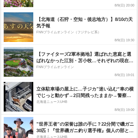
できると日本は明るくなる」〈北海道・東神楽
8/9(日) 20:00
町〉
【北海道（石狩・空知・後志地方）】8/10の天
気予報
FNNプライムオンライン（フジテレビ系）
8/9(日) 19:30
【ファイターズ2軍本拠地】選ばれた恵庭と選
ばれなかった江別・苫小牧…それぞれの現在地
と未来図は?_”記念のネクタイ”で臨んだ発表会
FNNプライムオンライン
見から1か月_小林執行役員に選定理由と今後の
8/9(日) 19:01
計画を聞いた!〈北海道〉
立体駐車場の屋上に…子ジカ”迷い込む“車の横
でじっと動かず→2日間残ったままか→警察が
見守る事態に―札幌市は「駐車場の外に出て行
北海道ニュースUHB
くまで静観」〈北海道札幌市〉
8/9(日) 19:00
”世界王者”の栄誉は誰の手に？22分間で磯ガニ
30匹！『世界磯ガニ釣り選手権』個人の部と団
体の部で計133人参加→団体優勝した札幌市の
北海道ニュースUHB