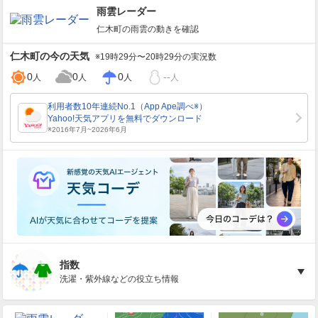
雨雲レーダー
仁木町
の雨雲の動きを確認
仁木町
の今の天気
※19時29分〜20時29分の実況数
0
0
0
--
人
人
人
人
指数
洗濯・紫外線などの役立ち情報