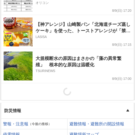
学、関西は近畿大学【上位記載】
オリコン
8/9(日) 17:20
【神アレンジ】山崎製パン「北海道チーズ蒸し
ケーキ」を使った、トーストアレンジが「禁断
のレシピすぎる」
LASISA
8/9(日) 17:15
大規模断水の原因はまさかの「藻の異常繁
殖」 根本的な原因は温暖化
TSURINEWS
8/9(日) 17:00
防災情報
警報・注意報
避難情報・避難所の開設情報
（今後の推移）
停電情報
避難場所マップ