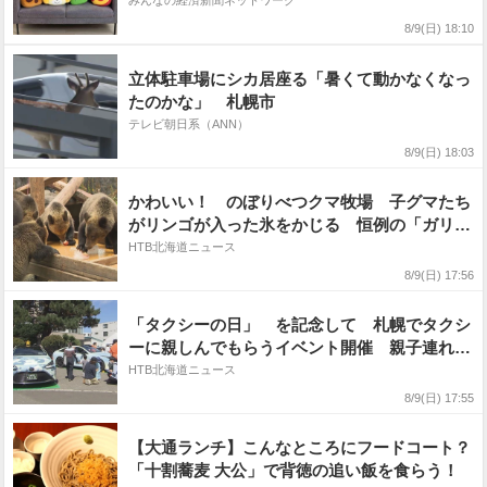
みんなの経済新聞ネットワーク
8/9(日) 18:10
立体駐車場にシカ居座る「暑くて動かなくなっ
たのかな」 札幌市
テレビ朝日系（ANN）
8/9(日) 18:03
かわいい！ のぼりべつクマ牧場 子グマたち
がリンゴが入った氷をかじる 恒例の「ガリガ
リタイム」
HTB北海道ニュース
8/9(日) 17:56
「タクシーの日」 を記念して 札幌でタクシ
ーに親しんでもらうイベント開催 親子連れで
にぎわう
HTB北海道ニュース
8/9(日) 17:55
【大通ランチ】こんなところにフードコート？
「十割蕎麦 大公」で背徳の追い飯を食らう！