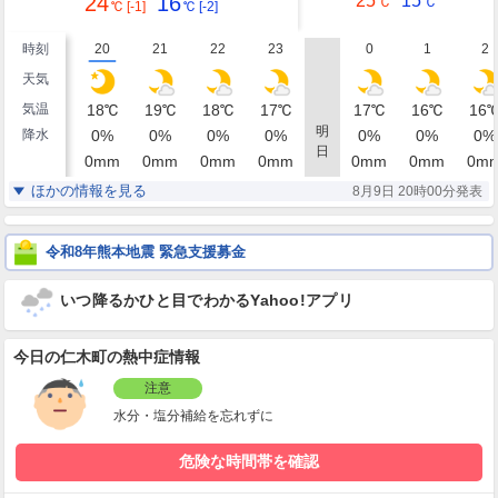
24
16
25
15
℃
℃
℃
[-1]
℃
[-2]
時刻
20
21
22
23
0
1
2
天気
気温
18
℃
19
℃
18
℃
17
℃
17
℃
16
℃
16
明
降水
0
%
0
%
0
%
0
%
0
%
0
%
0
%
日
0
mm
0
mm
0
mm
0
mm
0
mm
0
mm
0
m
湿度
89
84
85
90
93
94
93
%
%
%
%
%
%
ほかの情報を見る
8月9日 20時00分発表
南
西北西
南西
南西
南南西
南南西
南南
風
1
1
1
2
2
1
1
m/s
m/s
m/s
m/s
m/s
m/s
m/
令和8年熊本地震 緊急支援募金
いつ降るかひと目でわかるYahoo!アプリ
今日の仁木町の熱中症情報
注意
水分・塩分補給を忘れずに
危険な時間帯を確認