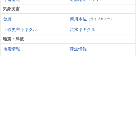
気象災害
台風
河川水位
（ライブカメラ）
土砂災害キキクル
洪水キキクル
地震・津波
地震情報
津波情報
火山噴火
火山情報
過去の災害を知る・災害に備える
災害カレンダー
防災手帳
防災速報
天気ガイド
天気予報
週間天気