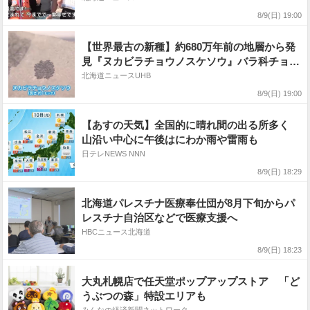
家族は…「生まれて今までで一番幸せです！」
8/9(日) 19:00
〈北海道留萌市〉
【世界最古の新種】約680万年前の地層から発
見『ヌカビラチョウノスケソウ』バラ科チョウ
ノスケ属として世界最古と判明「大昔の気候や
北海道ニュースUHB
環境のことも分かる」北海道博物館で公開中
8/9(日) 19:00
〈北海道札幌市〉
【あすの天気】全国的に晴れ間の出る所多く
山沿い中心に午後はにわか雨や雷雨も
日テレNEWS NNN
8/9(日) 18:29
北海道パレスチナ医療奉仕団が8月下旬からパ
レスチナ自治区などで医療支援へ
HBCニュース北海道
8/9(日) 18:23
大丸札幌店で任天堂ポップアップストア 「ど
うぶつの森」特設エリアも