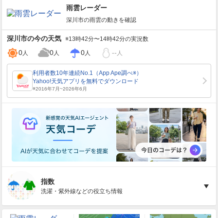
雨雲レーダー
深川市
の雨雲の動きを確認
深川市
の今の天気
※13時42分〜14時42分の実況数
0
0
0
--
人
人
人
人
指数
洗濯・紫外線などの役立ち情報