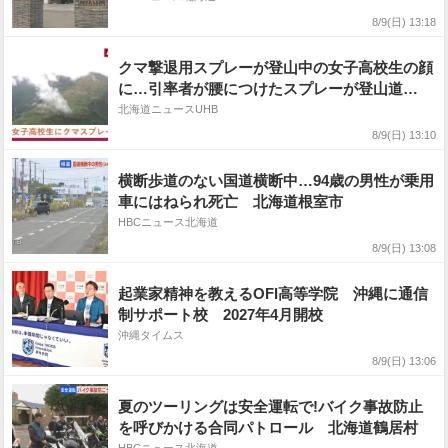
8/9(日) 13:18
クマ撃退用スプレーが登山中の女子高校生の顔
に…引率者が腰につけたスプレーが登山道
の"枝に引っかかり"誤噴射＿急なヒグマ出没に
北海道ニュースUHB
備え「安全装置」を外した状態だったことが判
8/9(日) 13:10
明＜北海道・トムラウシ山＞
横断歩道のない国道横断中…94歳の男性が乗用
車にはねられ死亡 北海道根室市
HBCニュース北海道
8/9(日) 13:08
起業家精神を教えるOFI高等学院 沖縄に通信
制サポート校 2027年4月開校
沖縄タイムス
8/9(日) 13:06
夏のツーリングは安全運転で!バイク事故防止
を呼びかける合同パトロール 北海道鶴居村