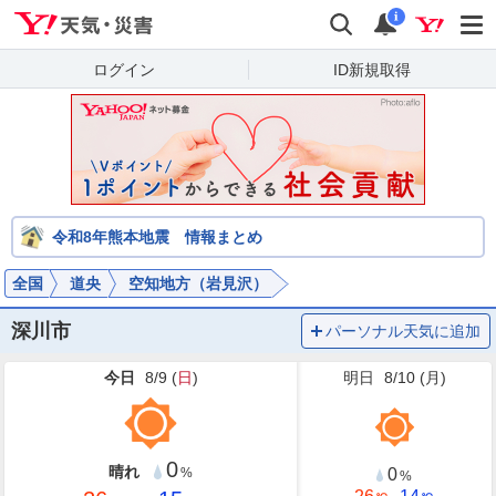
Yahoo!天気・災害
検索
通知
i
ログイン
ID新規取得
令和8年熊本地震 情報まとめ
全国
道央
空知地方（岩見沢）
深川市
パーソナル天気に追加
今日
8/9 (
日
)
明日
8/10 (
月
)
0
晴れ
0
%
%