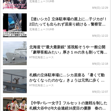
コリ→8月9日午後3時まで〈北海道札幌市〉
北海道ニュースUHB
8/9(日) 12:29
【迷いシカ】立体駐車場の屋上に…子ジカが！
2日たっても出られず居座り続ける→警察官見
守るも動かず→札幌市は静観の方針〈北海道札
北海道ニュースUHB
幌市〉
8/9(日) 12:22
北海道で"最大最新鋭" 巡視船そうや 一般公開
「豪華客船みたい」厚さ１ｍの氷も割って海難
救助も 釧路港
HTB北海道ニュース
8/9(日) 12:18
札幌の立体駐車場に…シカ居座る 「暑くて動
かなくなったのかな」きょうは元気に歩く 市
は様子見守る
HTB北海道ニュース
8/9(日) 12:07
【中学バレー女子】フルセットの激戦を制した
札幌大谷中が8大会連続16度目の優勝 春の選