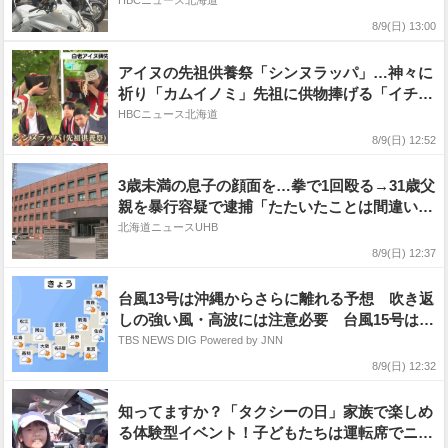
HBCニュース北海道
8/9(日) 13:00
アイヌの先祖供養祭「シンヌラッパ」…神々に
祈り「カムイノミ」先祖に供物捧げる「イチャ
ルパ」などで先人の苦労や偉業をしのぶ 北海
HBCニュース北海道
道白老町
8/9(日) 12:52
3歳未満の息子の顔面を…拳で1回殴る→31歳父
親を暴行容疑で逮捕「たたいたことは間違いな
い」息子は顔に内出血―病院職員からの通報で
北海道ニュースUHB
発覚〈北海道旭川市〉
8/9(日) 12:37
台風13号は沖縄からさらに離れる予想 吹き返
しの強い風・高波には注意必要 台風15号は今
後も西よりに進み11日か12日ごろに北日本・東
TBS NEWS DIG Powered by JNN
日本に接近や上陸のおそれ
8/9(日) 12:32
知ってますか？「タクシーの日」家族で楽しめ
る体験型イベント！子どもたちは運転席でニッ