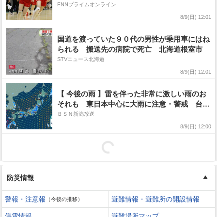
抜大会王者・HOPESに勝利「前回負けた悔し
FNNプライムオンライン
さを晴らすために、今まで練習してきた」――
8/9(日) 12:01
北海道中体連
国道を渡っていた９０代の男性が乗用車にはね
られる 搬送先の病院で死亡 北海道根室市
STVニュース北海道
8/9(日) 12:01
【 今後の雨 】雷を伴った非常に激しい雨のお
それも 東日本中心に大雨に注意・警戒 台風
15号は11日（火・祝）に東北へかなり接近へ
ＢＳＮ新潟放送
【14日（金）午後3時までの雨風シミュレーシ
8/9(日) 12:00
ョン・9日正午更新】
防災情報
警報・注意報
避難情報・避難所の開設情報
（今後の推移）
停電情報
避難場所マップ