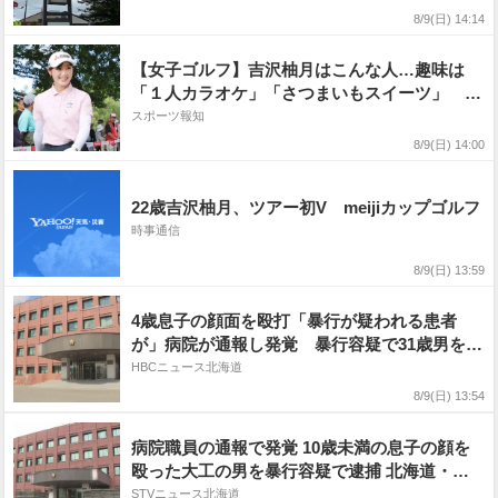
8/9(日) 14:14
【女子ゴルフ】吉沢柚月はこんな人…趣味は
「１人カラオケ」「さつまいもスイーツ」 ダ
イヤモンド世代 憧れは稲見萌寧
スポーツ報知
8/9(日) 14:00
22歳吉沢柚月、ツアー初V meijiカップゴルフ
時事通信
8/9(日) 13:59
4歳息子の顔面を殴打「暴行が疑われる患者
が」病院が通報し発覚 暴行容疑で31歳男を逮
捕「たたいたことに間違いない」内出血につい
HBCニュース北海道
ても関連を捜査 北海道旭川市
8/9(日) 13:54
病院職員の通報で発覚 10歳未満の息子の顔を
殴った大工の男を暴行容疑で逮捕 北海道・旭
川市
STVニュース北海道