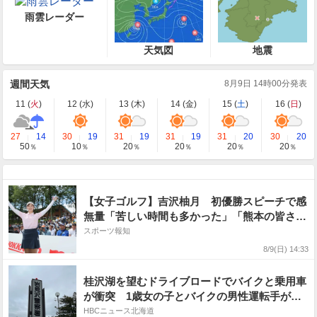
雨雲レーダー
天気図
地震
週間天気
8月9日 14時00分発表
11 (
火
)
12 (
水
)
13 (
木
)
14 (
金
)
15 (
土
)
16 (
日
)
27
14
30
19
31
19
31
19
31
20
30
20
50
10
20
20
20
20
％
％
％
％
％
％
【女子ゴルフ】吉沢柚月 初優勝スピーチで感
無量「苦しい時間も多かった」「熊本の皆さん
の一日も早い復興を願う」
スポーツ報知
8/9(日) 14:33
桂沢湖を望むドライブロードでバイクと乗用車
が衝突 1歳女の子とバイクの男性運転手が搬
送 北海道三笠市
HBCニュース北海道