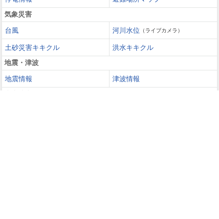
気象災害
台風
河川水位
（ライブカメラ）
土砂災害キキクル
洪水キキクル
地震・津波
地震情報
津波情報
火山噴火
火山情報
過去の災害を知る・災害に備える
災害カレンダー
防災手帳
防災速報
天気ガイド
天気予報
週間天気