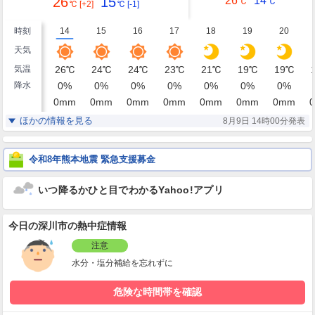
26
15
26
14
℃
℃
℃
[+2]
℃
[-1]
時刻
14
15
16
17
18
19
20
天気
気温
26
℃
24
℃
24
℃
23
℃
21
℃
19
℃
19
℃
降水
0
%
0
%
0
%
0
%
0
%
0
%
0
%
0
mm
0
mm
0
mm
0
mm
0
mm
0
mm
0
mm
0
湿度
61
64
63
67
71
76
76
%
%
%
%
%
%
%
ほかの情報を見る
8月9日 14時00分発表
北北東
北北東
北北東
北東
北東
北東
北東
風
3
5
6
5
5
4
4
m/s
m/s
m/s
m/s
m/s
m/s
m/s
令和8年熊本地震 緊急支援募金
いつ降るかひと目でわかるYahoo!アプリ
今日の深川市の熱中症情報
注意
水分・塩分補給を忘れずに
危険な時間帯を確認