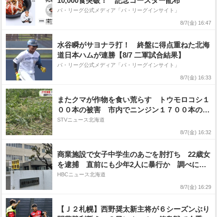
10,000食突破！ 記念コースター配布
パ・リーグ公式メディア「パ・リーグインサイト」
8/7(金) 16:47
水谷瞬がサヨナラ打！ 終盤に得点重ねた北海
道日本ハムが連勝【8/7 二軍試合結果】
パ・リーグ公式メディア「パ・リーグインサイト」
8/7(金) 16:33
またクマが作物を食い荒らす トウモロコシ１
００本の被害 市内でニンジン１７００本の食
害も…函館市
STVニュース北海道
8/7(金) 16:32
商業施設で女子中学生のあごを肘打ち 22歳女
を逮捕 直前にも少年2人に暴行か 調べに黙
秘 北海道千歳市
HBCニュース北海道
8/7(金) 16:29
【Ｊ２札幌】西野奨太新主将が６シーズンぶり