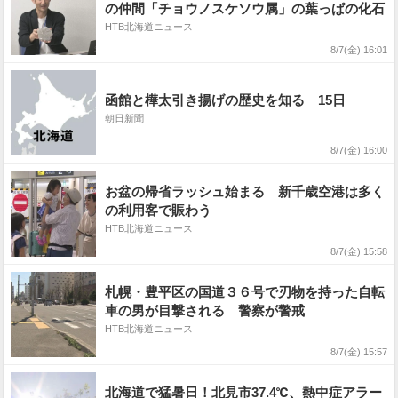
の仲間「チョウノスケソウ属」の葉っぱの化石
HTB北海道ニュース
8/7(金) 16:01
函館と樺太引き揚げの歴史を知る 15日
朝日新聞
8/7(金) 16:00
お盆の帰省ラッシュ始まる 新千歳空港は多く
の利用客で賑わう
HTB北海道ニュース
8/7(金) 15:58
札幌・豊平区の国道３６号で刃物を持った自転
車の男が目撃される 警察が警戒
HTB北海道ニュース
8/7(金) 15:57
北海道で猛暑日！北見市37.4℃、熱中症アラー