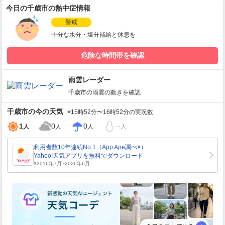
今日の千歳市の熱中症情報
警戒
十分な水分・塩分補給と休息を
危険な時間帯を確認
雨雲レーダー
千歳市
の雨雲の動きを確認
千歳市
の今の天気
※15時52分〜16時52分の実況数
1
0
0
--
人
人
人
人