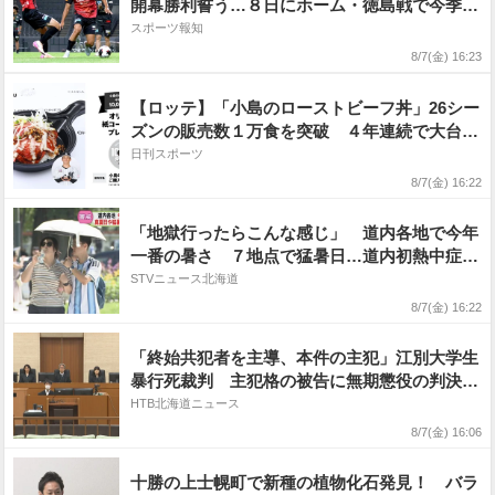
開幕勝利誓う…８日にホーム・徳島戦で今季初
戦「この一戦でどういうシーズンを歩めるかが
スポーツ報知
決まる」
8/7(金) 16:23
【ロッテ】「小島のローストビーフ丼」26シー
ズンの販売数１万食を突破 ４年連続で大台突
破
日刊スポーツ
8/7(金) 16:22
「地獄行ったらこんな感じ」 道内各地で今年
一番の暑さ ７地点で猛暑日…道内初熱中症警
戒アラートも
STVニュース北海道
8/7(金) 16:22
「終始共犯者を主導、本件の主犯」江別大学生
暴行死裁判 主犯格の被告に無期懲役の判決
札幌地裁
HTB北海道ニュース
8/7(金) 16:06
十勝の上士幌町で新種の植物化石発見！ バラ