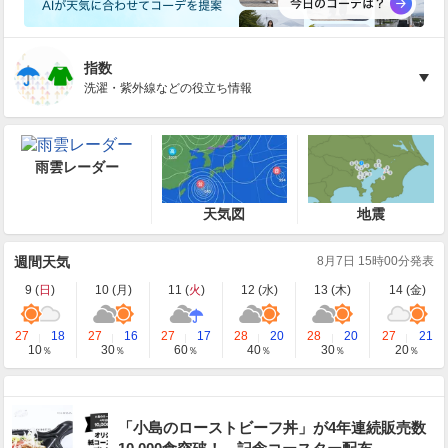
指数
洗濯・紫外線などの役立ち情報
雨雲レーダー
天気図
地震
週間天気
8月7日 15時00分発表
9 (
日
)
10 (
月
)
11 (
火
)
12 (
水
)
13 (
木
)
14 (
金
)
27
18
27
16
27
17
28
20
28
20
27
21
10
30
60
40
30
20
％
％
％
％
％
％
「小島のローストビーフ丼」が4年連続販売数