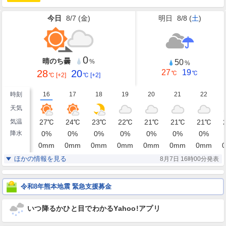
今日
8/7 (
金
)
明日
8/8 (
土
)
0
晴のち曇
50
%
%
28
20
27
19
℃
℃
℃
[+2]
℃
[+2]
時刻
16
17
18
19
20
21
22
天気
気温
27
℃
24
℃
23
℃
22
℃
21
℃
21
℃
21
℃
降水
0
%
0
%
0
%
0
%
0
%
0
%
0
%
0
mm
0
mm
0
mm
0
mm
0
mm
0
mm
0
mm
0
湿度
74
83
88
93
94
95
95
%
%
%
%
%
%
%
ほかの情報を見る
8月7日 16時00分発表
南南東
南南東
南南東
南南東
南南東
南南東
南南東
風
4
5
4
4
3
3
3
m/s
m/s
m/s
m/s
m/s
m/s
m/s
令和8年熊本地震 緊急支援募金
いつ降るかひと目でわかるYahoo!アプリ