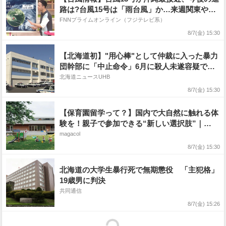
路は?台風15号は「雨台風」か…来週関東や北
日本直撃の可能性 天達武史気象予報士解説
FNNプライムオンライン（フジテレビ系）
8/7(金) 15:30
【北海道初】"用心棒"として仲裁に入った暴力
団幹部に「中止命令」6月に殺人未遂容疑で逮
捕→その後"不起訴処分"に〈北海道札幌市〉
北海道ニュースUHB
8/7(金) 15:30
【保育園留学って？】国内で大自然に触れる体
験を！親子で参加できる“新しい選択肢”｜
VERY
magacol
8/7(金) 15:30
北海道の大学生暴行死で無期懲役 「主犯格」
19歳男に判決
共同通信
8/7(金) 15:26