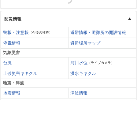
防災情報
警報・注意報
避難情報・避難所の開設情報
（今後の推移）
停電情報
避難場所マップ
気象災害
台風
河川水位
（ライブカメラ）
土砂災害キキクル
洪水キキクル
地震・津波
地震情報
津波情報
火山噴火
火山情報
過去の災害を知る・災害に備える
災害カレンダー
防災手帳