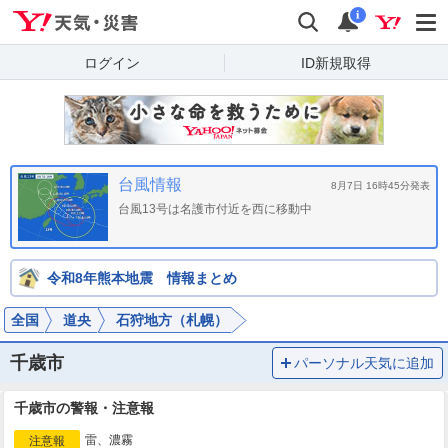
Yahoo!天気・災害
検索
通知
i
ログイン
ID新規取得
台風情報
8月7日 16時45分発表
台風13号は名護市付近を西に移動中
令和8年熊本地震 情報まとめ
全国
道央
石狩地方（札幌）
千歳市
パーソナル天気に追加
千歳市の警報・注意報
雷、濃霧
注意報