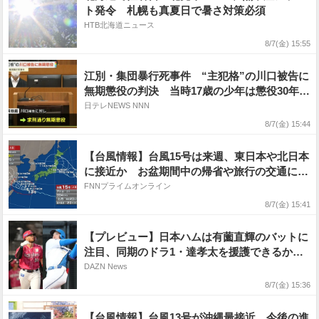
ト発令 札幌も真夏日で暑さ対策必須
HTB北海道ニュース
8/7(金) 15:55
江別・集団暴行死事件 “主犯格”の川口被告に
無期懲役の判決 当時17歳の少年は懲役30年の
判決
日テレNEWS NNN
8/7(金) 15:44
【台風情報】台風15号は来週、東日本や北日本
に接近か お盆期間中の帰省や旅行の交通に影
響がでるおそれ 進路予想にはまだ幅があり動
FNNプライムオンライン
向に注意を
8/7(金) 15:41
【プレビュー】日本ハムは有薗直輝のバットに
注目、同期のドラ1・達孝太を援護できるか、
楽天はマッカスカーが打撃好調！元日本ハム・
DAZN News
白村明弘氏が解説｜日本ハム×楽天｜プロ野球
8/7(金) 15:36
【台風情報】台風13号が沖縄最接近、今後の進