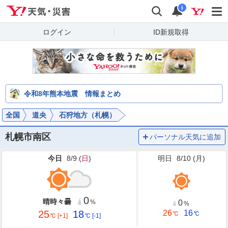
Yahoo!天気・災害
検索
通知
i
ログイン
ID新規取得
令和8年熊本地震 情報まとめ
全国
道央
石狩地方（札幌）
札幌市南区
パーソナル天気に追加
今日
8/9 (
日
)
明日
8/10 (
月
)
0
晴時々曇
0
%
%
25
18
26
16
℃
℃
℃
[+1]
℃
[-1]