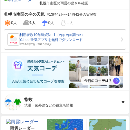
札幌市南区
の雨雲の動きを確認
札幌市南区
の今の天気
※13時42分〜14時42分の実況数
0
1
0
--
人
人
人
人
指数
洗濯・紫外線などの役立ち情報
雨雲レーダー