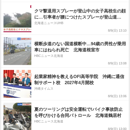
クマ撃退用スプレーが登山中の女子高校生の顔
に…引率者が腰につけたスプレーが登山道
の"枝に引っかかり"誤噴射＿急なヒグマ出没に
北海道ニュースUHB
備え「安全装置」を外した状態だったことが判
8/9(日) 13:10
明＜北海道・トムラウシ山＞
横断歩道のない国道横断中…94歳の男性が乗用
車にはねられ死亡 北海道根室市
HBCニュース北海道
8/9(日) 13:08
起業家精神を教えるOFI高等学院 沖縄に通信
制サポート校 2027年4月開校
沖縄タイムス
8/9(日) 13:06
夏のツーリングは安全運転で!バイク事故防止
を呼びかける合同パトロール 北海道鶴居村
HBCニュース北海道
8/9(日) 13:00