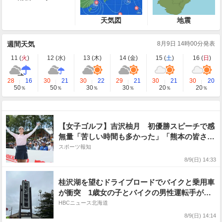
天気図
地震
週間天気
8月9日 14時00分発表
11 (
火
)
12 (
水
)
13 (
木
)
14 (
金
)
15 (
土
)
16 (
日
)
28
16
30
21
30
22
29
21
30
21
30
20
50
50
30
30
20
20
％
％
％
％
％
％
【女子ゴルフ】吉沢柚月 初優勝スピーチで感
無量「苦しい時間も多かった」「熊本の皆さん
の一日も早い復興を願う」
スポーツ報知
8/9(日) 14:33
桂沢湖を望むドライブロードでバイクと乗用車
が衝突 1歳女の子とバイクの男性運転手が搬
送 北海道三笠市
HBCニュース北海道
8/9(日) 14:14