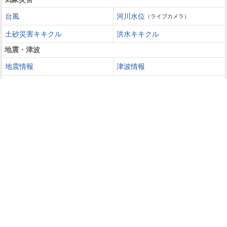
台風
河川水位
（ライブカメラ）
土砂災害キキクル
洪水キキクル
地震・津波
地震情報
津波情報
火山噴火
火山情報
過去の災害を知る・災害に備える
災害カレンダー
防災手帳
防災速報
天気ガイド
天気予報
週間天気
長期予報
レジャー