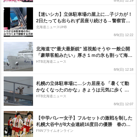
8/9(日) 12:29
【迷いシカ】立体駐車場の屋上に…子ジカが！
2日たっても出られず居座り続ける→警察官見
守るも動かず→札幌市は静観の方針〈北海道札
北海道ニュースUHB
幌市〉
8/9(日) 12:22
北海道で"最大最新鋭" 巡視船そうや 一般公開
「豪華客船みたい」厚さ１ｍの氷も割って海難
救助も 釧路港
HTB北海道ニュース
8/9(日) 12:18
札幌の立体駐車場に…シカ居座る 「暑くて動
かなくなったのかな」きょうは元気に歩く 市
は様子見守る
HTB北海道ニュース
8/9(日) 12:07
【中学バレー女子】フルセットの激戦を制した
札幌大谷中が8大会連続16度目の優勝 春の選
抜大会王者・HOPESに勝利「前回負けた悔し
FNNプライムオンライン