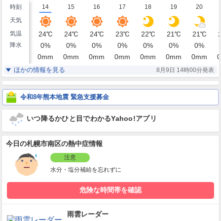
時刻
14
15
16
17
18
19
20
天気
気温
24
℃
24
℃
24
℃
23
℃
22
℃
21
℃
21
℃
降水
0
%
0
%
0
%
0
%
0
%
0
%
0
%
0
mm
0
mm
0
mm
0
mm
0
mm
0
mm
0
mm
0
湿度
60
58
60
63
67
70
72
%
%
%
%
%
%
%
ほかの情報を見る
8月9日 14時00分発表
北北西
北北西
北北西
北北西
北西
西北西
西
風
7
5
4
4
3
3
2
m/s
m/s
m/s
m/s
m/s
m/s
m/s
令和8年熊本地震 緊急支援募金
いつ降るかひと目でわかるYahoo!アプリ
今日の札幌市南区の熱中症情報
注意
水分・塩分補給を忘れずに
危険な時間帯を確認
雨雲レーダー