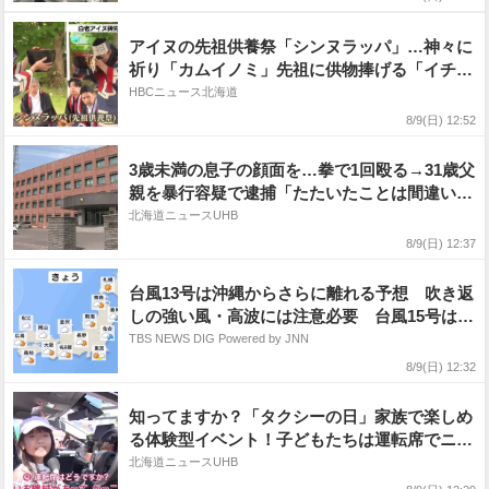
アイヌの先祖供養祭「シンヌラッパ」…神々に
祈り「カムイノミ」先祖に供物捧げる「イチャ
ルパ」などで先人の苦労や偉業をしのぶ 北海
HBCニュース北海道
道白老町
8/9(日) 12:52
3歳未満の息子の顔面を…拳で1回殴る→31歳父
親を暴行容疑で逮捕「たたいたことは間違いな
い」息子は顔に内出血―病院職員からの通報で
北海道ニュースUHB
発覚〈北海道旭川市〉
8/9(日) 12:37
台風13号は沖縄からさらに離れる予想 吹き返
しの強い風・高波には注意必要 台風15号は今
後も西よりに進み11日か12日ごろに北日本・東
TBS NEWS DIG Powered by JNN
日本に接近や上陸のおそれ
8/9(日) 12:32
知ってますか？「タクシーの日」家族で楽しめ
る体験型イベント！子どもたちは運転席でニッ
コリ→8月9日午後3時まで〈北海道札幌市〉
北海道ニュースUHB