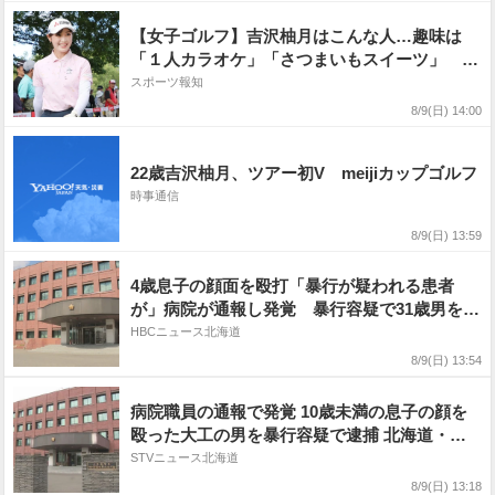
【女子ゴルフ】吉沢柚月はこんな人…趣味は
「１人カラオケ」「さつまいもスイーツ」 ダ
イヤモンド世代 憧れは稲見萌寧
スポーツ報知
8/9(日) 14:00
22歳吉沢柚月、ツアー初V meijiカップゴルフ
時事通信
8/9(日) 13:59
4歳息子の顔面を殴打「暴行が疑われる患者
が」病院が通報し発覚 暴行容疑で31歳男を逮
捕「たたいたことに間違いない」内出血につい
HBCニュース北海道
ても関連を捜査 北海道旭川市
8/9(日) 13:54
病院職員の通報で発覚 10歳未満の息子の顔を
殴った大工の男を暴行容疑で逮捕 北海道・旭
川市
STVニュース北海道
8/9(日) 13:18