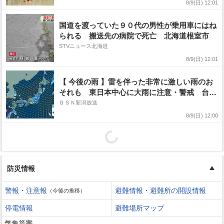
さを晴らすために、今まで練習してきた」――
8/9(日) 12:01
北海道中体連
国道を渡っていた９０代の男性が乗用車にはね
られる 搬送先の病院で死亡 北海道根室市
STVニュース北海道
8/9(日) 12:01
【 今後の雨 】雷を伴った非常に激しい雨のお
それも 東日本中心に大雨に注意・警戒 台風
15号は11日（火・祝）に東北へかなり接近へ
ＢＳＮ新潟放送
【14日（金）午後3時までの雨風シミュレーシ
8/9(日) 12:00
ョン・9日正午更新】
防災情報
警報・注意報
避難情報・避難所の開設情報
（今後の推移）
停電情報
避難場所マップ
気象災害