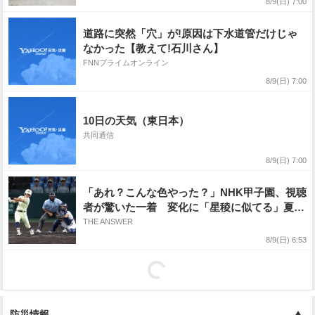
8/9(日) 7:00
道路に突然「穴」が!原因は下水道管だけじゃ
なかった【教えて!石川さん】
FNNプライムオンライン
8/9(日) 7:00
10日の天気（東日本）
共同通信
8/9(日) 7:00
「あれ？こんな色やった？」NHK甲子園、視聴
者が驚いた一着 変化に「星稜に似てる」夏も
視線集中
THE ANSWER
8/9(日) 6:53
防災情報