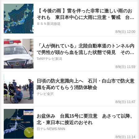
【 今後の雨 】雷を伴った非常に激しい雨のお
それも 東日本中心に大雨に注意・警戒 台風
15号は11日（火・祝）に東北へかなり接近へ
ＢＳＮ新潟放送
【14日（金）午後3時までの雨風シミュレーシ
8/9(日) 12:00
ョン・9日正午更新】
「人が倒れている」北陸自動車道のトンネル内
で男性が頭から血を流した状態で発見 その場
で死亡確認 窓から車外に投げ出されたか
TeNYテレビ新潟
8/9(日) 11:59
日頃の防火意識向上へ 石川・白山市で防火意
識を高めてもらう消防体験会
テレビ金沢
8/9(日) 11:47
お盆休み 台風15号に要注意 あさって以降、
北・東日本に接近のおそれ
日テレNEWS NNN
8/9(日) 11:14