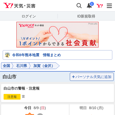
Yahoo!天気・災害
検索
通知
i
ログイン
ID新規取得
令和8年熊本地震 情報まとめ
全国
石川県
加賀（金沢）
白山市
パーソナル天気に追加
白山市の警報・注意報
雷
注意報
今日
8/9 (
日
)
明日
8/10 (
月
)