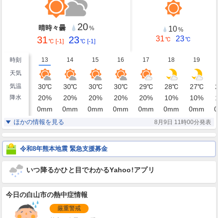
20
晴時々曇
10
%
%
31
23
31
23
℃
℃
℃
[-1]
℃
[-1]
時刻
13
14
15
16
17
18
19
天気
気温
30
℃
30
℃
30
℃
30
℃
29
℃
28
℃
27
℃
降水
20
%
20
%
20
%
20
%
20
%
10
%
10
%
0
mm
0
mm
0
mm
0
mm
0
mm
0
mm
0
mm
0
湿度
75
75
74
75
77
80
82
%
%
%
%
%
%
%
ほかの情報を見る
8月9日 11時00分発表
北東
北東
北東
北東
北東
北東
北東
風
7
7
7
7
7
7
6
m/s
m/s
m/s
m/s
m/s
m/s
m/s
令和8年熊本地震 緊急支援募金
いつ降るかひと目でわかるYahoo!アプリ
今日の白山市の熱中症情報
厳重警戒