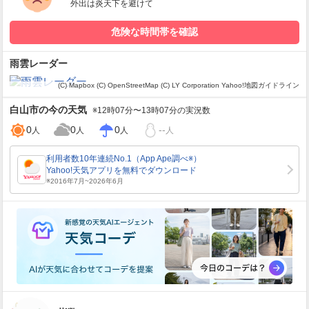
外出は炎天下を避けて
危険な時間帯を確認
雨雲レーダー
(C) Mapbox
(C) OpenStreetMap
(C) LY Corporation
Yahoo!地図ガイドライン
白山市
の今の天気
※12時07分〜13時07分の実況数
0
0
0
--
人
人
人
人