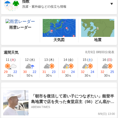
指数
洗濯・紫外線などの役立ち情報
雨雲レーダー
天気図
地震
週間天気
8月9日 8時00分発表
11 (
火
)
12 (
水
)
13 (
木
)
14 (
金
)
15 (
土
)
16 (
日
)
29
22
30
22
31
23
32
24
32
24
32
25
20
50
30
30
30
30
％
％
％
％
％
％
「朝市を復活して若い子につなぎたい」能登半
島地震で店を失った食堂店主（56）どん底から
キッチンカーで願う復活、災害で失った“若者
ABEMA TIMES
の命”…そして見据える未来
8/9(日) 13:00