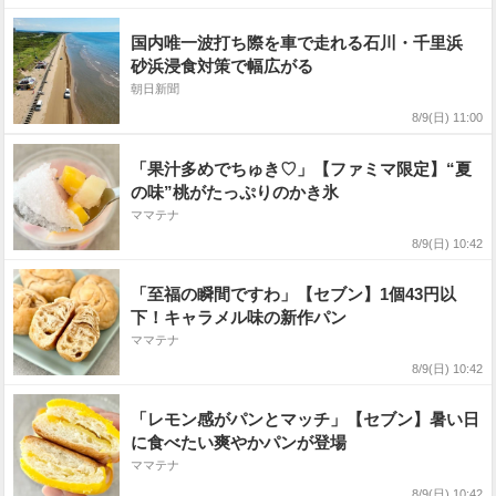
国内唯一波打ち際を車で走れる石川・千里浜
砂浜浸食対策で幅広がる
朝日新聞
8/9(日) 11:00
「果汁多めでちゅき♡」【ファミマ限定】“夏
の味”桃がたっぷりのかき氷
ママテナ
8/9(日) 10:42
「至福の瞬間ですわ」【セブン】1個43円以
下！キャラメル味の新作パン
ママテナ
8/9(日) 10:42
「レモン感がパンとマッチ」【セブン】暑い日
に食べたい爽やかパンが登場
ママテナ
8/9(日) 10:42