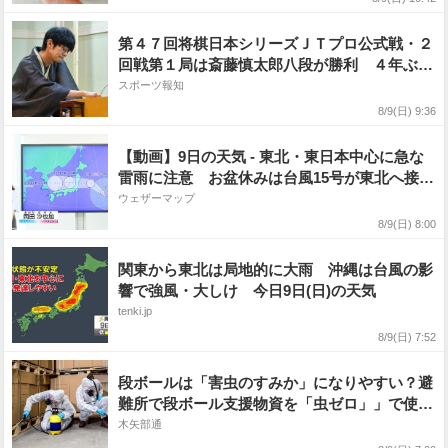
第４７回将棋日本シリーズＪＴプロ公式戦・２
回戦第１局は斎藤慎太郎八段が勝利 ４年ぶり
準決勝進出
スポーツ報知
8/9(日) 9:36
【動画】9日の天気 - 東北・東日本中心に急な
雷雨に注意 お盆休みは台風15号が東北へ接近
か（9日7時更新）
ウェザーマップ
8/9(日) 8:00
関東から東北は局地的に大雨 沖縄は台風の影
響で強風・大しけ 今日9日(日)の天気
tenki.jp
8/9(日) 7:52
段ボールは「害虫のすみか」になりやすい？避
難所で段ボール支援物資を「虫ゼロ」」で使う
3ステップ管理
木矢部通