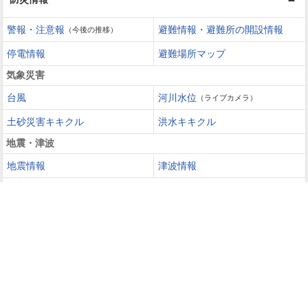
警報・注意報
避難情報・避難所の開設情報
（今後の推移）
停電情報
避難場所マップ
気象災害
台風
河川水位
（ライブカメラ）
土砂災害キキクル
洪水キキクル
地震・津波
地震情報
津波情報
火山噴火
火山情報
過去の災害を知る・災害に備える
災害カレンダー
防災手帳
防災速報