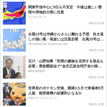
関東甲信中心に9日も不安定 午後は激しい雷
雨や局地的大雨に注意
ウェザーマップ
8/9(日) 12:46
台風13号は沖縄からさらに離れる予想 吹き返
しの強い風・高波には注意必要 台風15号は今
後も西よりに進み11日か12日ごろに北日本・東
TBS NEWS DIG Powered by JNN
日本に接近や上陸のおそれ
8/9(日) 12:32
石川・山野知事「民間の建物を活用する視点も
必要」県政懇談会で"金沢広坂合同庁舎の移転
に意欲"
MRO北陸放送
8/9(日) 12:10
世界初のポケモン空港、開港1カ月で来場者9万
人超 能登復興の起爆剤となるか
FNNプライムオンライン
8/9(日) 12:00