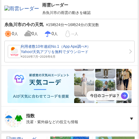
雨雲レーダー
糸魚川市
の雨雲の動きを確認
糸魚川市
の今の天気
※15時24分〜16時24分の実況数
0
0
0
--
人
人
人
人
指数
洗濯・紫外線などの役立ち情報