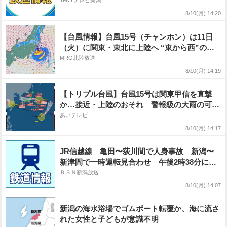
運転見合わせ《新潟》
TeNYテレビ新潟
8/10(月) 14:20
【台風情報】台風15号（チャンホン）は11日
（火）に関東・東北に上陸へ “東から西”の異
例の進路で関東などは雨・風強まる見込み 近
MRO北陸放送
畿でも台風の影響で雨が強まり続くおそれ 最
8/10(月) 14:19
新の進路と雨・風シミュレーション
【トリプル台風】台風15号は関東甲信を直撃
か…接近・上陸のおそれ 警報級の大雨の可能
性も 東北・関東甲信・北陸【気象庁・台風情
あいテレビ
報、雨風の予想シミュレーション】
8/10(月) 14:17
JR信越線 亀田〜荻川間で人身事故 新潟〜
新津間で一時運転見合わせ 午後2時38分に運
転再開も大幅な遅れや運休発生（10日午後2時
ＢＳＮ新潟放送
30分現在）
8/10(月) 14:07
新潟の海水浴場でゴムボート転覆か、海に流さ
れた女性と子どもが意識不明