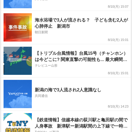
8/10(月) 15:07
海水浴場で3人が流される？ 子ども含む2人が
心肺停止 新潟市
朝日新聞
8/10(月) 15:01
【トリプル台風情報】台風15号（チャンホン）
は今どこに? 関東直撃の可能性も... 最大瞬間風
速35m/s予想 進路予想・勢力を詳しく 台風
テレビユー山形
13号、台風16号の今後は? 全国の天気を画像
8/10(月) 15:01
で 気象庁
新潟の海で3人流され2人意識なし
共同通信
8/10(月) 14:23
【鉄道情報】信越本線の荻川駅と亀田駅の間で
人身事故 新津駅ー新潟駅間の上下線で一時、