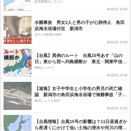
読売新聞オンライン
8/10(月) 14:05
水難事故 男女2人と男の子が心肺停止 角田
浜海水浴場付近 新潟市
日テレNEWS NNN
8/10(月) 13:50
【台風】異例のルート 台風15号あす「山の
日」東から西へ列島横断か 東北・関東甲信～
北陸への進路予想 お盆の交通への影響は？
MBSニュース
8/10(月) 13:46
【速報】女子中学生と小学生の男児の死亡確
認 新潟市の角田浜海水浴場で海難事故「子ど
も2人が乗ったゴムボートが流されている」
新潟ニュースNST
8/10(月) 13:42
【台風情報】台風15号の影響は？11日昼過ぎか
ら夜遅くにかけて低い土地の浸水や河川の増