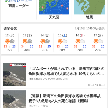
雨雲レーダー
天気図
地震
週間天気
8月10日 15時00分発表
12 (
水
)
13 (
木
)
14 (
金
)
15 (
土
)
16 (
日
)
17 (
月
)
33
23
34
25
32
25
33
26
32
25
32
25
30
30
30
20
20
20
％
％
％
％
％
％
「ゴムボートが流されている」新潟市西蒲区の
角田浜海水浴場で3人流される 10代くらいの女
性と小学生くらいの男の子が心肺停止、成人男
TBS NEWS DIG Powered by JNN
性は意識あり
8/10(月) 16:13
【速報】新潟市の角田浜海水浴場で水難事故
親子3人救助も2人の死亡確認《新潟》
TeNYテレビ新潟