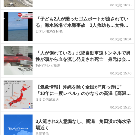
8/10(月) 16:05
「子ども2人が乗ったゴムボートが流されてい
る」海水浴場で水難事故 3人救助も…女性と
男児が意識不明の重体 新潟市
日テレNEWS NNN
8/10(月) 16:04
「人が倒れている」北陸自動車道トンネルで男
性が頭から血を流し発見され死亡 身元は会社
員の28歳男性と判明 死因は外傷性ショック
TeNYテレビ新潟
《新潟》
8/10(月) 15:46
【気象情報】沖縄を除く全国が“真っ赤に”
「10年に一度レベル」のかなりの高温【高温に
関する早期天候情報・気象庁】17日（月）前
ＳＢＣ信越放送
後〜 関東甲信・北海道・東北・北陸・東海・
8/10(月) 15:25
近畿・中国・四国・九州・奄美 熱中症対策な
どに注意呼びかけ
3人流され2人意識なし、新潟 角田浜の海水浴
場近く
共同通信