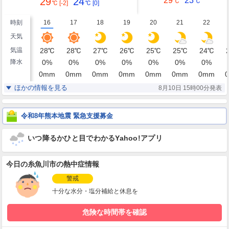
29
24
29
23
℃
℃
℃
[-2]
℃
[0]
時刻
16
17
18
19
20
21
22
天気
気温
28
℃
28
℃
27
℃
26
℃
25
℃
25
℃
24
℃
降水
0
%
0
%
0
%
0
%
0
%
0
%
0
%
0
mm
0
mm
0
mm
0
mm
0
mm
0
mm
0
mm
0
湿度
60
60
64
69
71
73
74
%
%
%
%
%
%
%
ほかの情報を見る
8月10日 15時00分発表
北北東
北北東
北北東
北東
北東
東
南東
風
4
3
3
2
2
2
2
m/s
m/s
m/s
m/s
m/s
m/s
m/s
令和8年熊本地震 緊急支援募金
いつ降るかひと目でわかるYahoo!アプリ
今日の糸魚川市の熱中症情報
警戒
十分な水分・塩分補給と休息を
危険な時間帯を確認