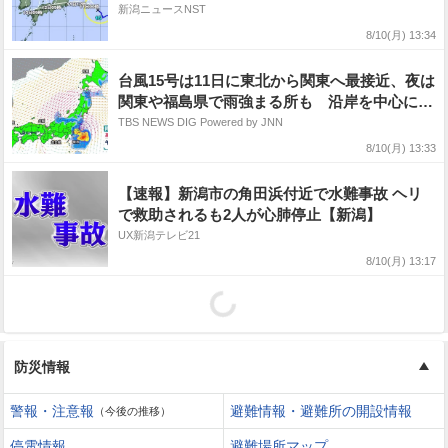
水、土砂災害に注意・警戒
新潟ニュースNST
8/10(月) 13:34
台風15号は11日に東北から関東へ最接近、夜は
関東や福島県で雨強まる所も 沿岸を中心に強
風や高波にも注意【台風情報】
TBS NEWS DIG Powered by JNN
8/10(月) 13:33
【速報】新潟市の角田浜付近で水難事故 ヘリ
で救助されるも2人が心肺停止【新潟】
UX新潟テレビ21
8/10(月) 13:17
防災情報
警報・注意報
避難情報・避難所の開設情報
（今後の推移）
停電情報
避難場所マップ