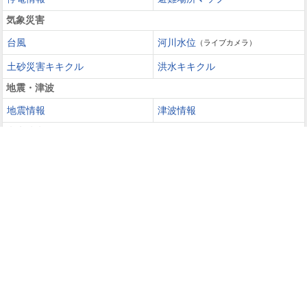
気象災害
台風
河川水位
（ライブカメラ）
土砂災害キキクル
洪水キキクル
地震・津波
地震情報
津波情報
火山噴火
火山情報
過去の災害を知る・災害に備える
災害カレンダー
防災手帳
防災速報
天気ガイド
天気予報
週間天気