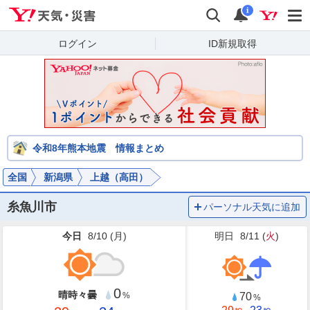
Yahoo!天気・災害
検索
通知
i
ログイン
ID新規取得
令和8年熊本地震 情報まとめ
全国
新潟県
上越（高田）
糸魚川市
パーソナル天気に追加
今日
8/10 (
月
)
明日
8/11 (
火
)
0
晴時々曇
70
%
%