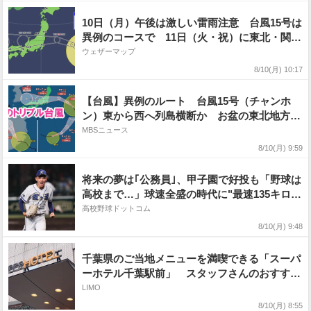
み 最新の進路と雨・風シミュレーション
10日（月）午後は激しい雷雨注意 台風15号は
異例のコースで 11日（火・祝）に東北・関東
上陸のおそれ
ウェザーマップ
8/10(月) 10:17
【台風】異例のルート 台風15号（チャンホ
ン）東から西へ列島横断か お盆の東北地方・
関東甲信〜北陸地方へ進路予想で交通への影響
MBSニュース
は?
8/10(月) 9:59
将来の夢は｢公務員｣、甲子園で好投も「野球は
高校まで…」球速全盛の時代に"最速135キロ左
腕"が挑む集大成の夏【26年夏甲子園】
高校野球ドットコム
8/10(月) 9:48
千葉県のご当地メニューを満喫できる「スーパ
ーホテル千葉駅前」 スタッフさんのおすすめ
フローチャートにも注目
LIMO
8/10(月) 8:55