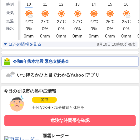
時刻
10
11
12
13
14
15
16
天気
気温
27
℃
27
℃
27
℃
27
℃
27
℃
26
℃
25
℃
降水
0
%
0
%
0
%
0
%
0
%
0
%
0
%
0
mm
0
mm
0
mm
0
mm
0
mm
0
mm
0
mm
0
湿度
83
80
79
78
78
79
80
%
%
%
%
%
%
%
ほかの情報を見る
8月10日 10時00分発表
北東
北東
北東
北東
北東
北東
北東
風
4
5
5
5
6
6
5
m/s
m/s
m/s
m/s
m/s
m/s
m/s
令和8年熊本地震 緊急支援募金
いつ降るかひと目でわかるYahoo!アプリ
今日の香取市の熱中症情報
警戒
十分な水分・塩分補給と休息を
危険な時間帯を確認
雨雲レーダー