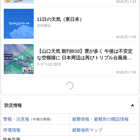
8/10(月) 7:15
11日の天気（東日本）
共同通信
8/10(月) 7:00
【山口天気 朝刊8/10】雲が多く 午後は不安定
な空模様に 日本周辺は再びトリプル台風発生
15号の動向に注意を
ＫＲＹ山口放送
8/10(月) 7:00
防災情報
警報・注意報
避難情報・避難所の開設情報
（今後の推移）
停電情報
避難場所マップ
気象災害